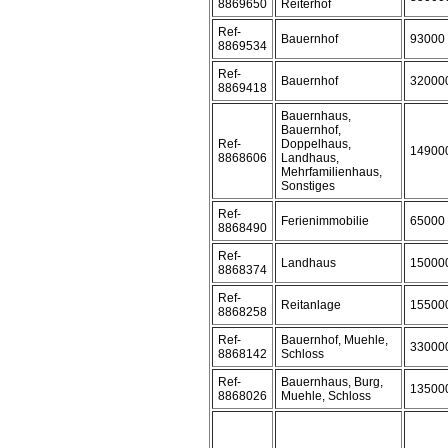
8869650
Reiterhof
Ref-
Bauernhof
93000
8869534
Ref-
Bauernhof
32000
8869418
Bauernhaus,
Bauernhof,
Ref-
Doppelhaus,
14900
8868606
Landhaus,
Mehrfamilienhaus,
Sonstiges
Ref-
Ferienimmobilie
65000
8868490
Ref-
Landhaus
15000
8868374
Ref-
Reitanlage
15500
8868258
Ref-
Bauernhof, Muehle,
33000
8868142
Schloss
Ref-
Bauernhaus, Burg,
13500
8868026
Muehle, Schloss