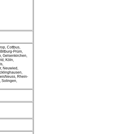
rop, Cottbus,
sBitburg-Prüm,
, Gelsenkirchen,
ld, Köln,
s,
, Neuwied,
cklinghausen,
reisNeuss, Rhein-
, Solingen,
l