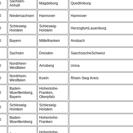
Sachsen-
0
Magdeburg
Quedlinburg
Anhalt
0
Niedersachsen
Hannover
Hannover
Schleswig-
Schleswig-
0
HerzogtumLauenburg
Holstein
Holstein
0
Bayern
Mittelfranken
Ansbach
Sachsen
Dresden
SaechsischeSchweiz
Nordrhein-
0
Arnsberg
Unna
Westfalen
Nordrhein-
0
Koeln
Rhein-Sieg-Kreis
Westfalen
Baden-
Hohenlohe-
0
Wuerttemberg,
Franken,
Bayern
Oberpfalz
Schleswig-
Schleswig-
0
Holstein
Holstein
Baden-
Hohenlohe-
0
Wuerttemberg
Franken
Hohenlohe-