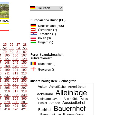
Europäische Union (EU)
t 2026
Deutschland (205)
Österreich (7)
Kroatien (1)
Polen (3)
Ungarn (5)
4
25
26
27
28
1
52
53
54
55
8
79
80
81
82
Forst- / Landwirtschaft
4
105
106
107
subventioniert
6
127
128
129
7
148
149
150
Rumänien ()
8
169
170
171
Georgien ()
9
190
191
192
0
211
212
213
1
232
233
234
2
253
254
255
Unsere häufigsten Suchbegriffe
3
274
275
276
Acker
Ackerfläche
Ackerflächen
4
295
296
297
Alleinlage
5
316
317
318
Ackerland
6
337
338
339
7
358
359
360
Alleinlage bayern
Alte mühle
Altes
8
379
380
381
Aussiedlerhof
kloster
Am see
9
400
401
402
Bauernhof
8
419
420
421
Bachlauf
Bauernhäuser
Bauernhof nrw