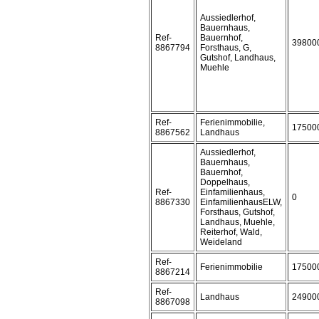
Aussiedlerhof,
Bauernhaus,
Ref-
Bauernhof,
39800
8867794
Forsthaus, G,
Gutshof, Landhaus,
Muehle
Ref-
Ferienimmobilie,
17500
8867562
Landhaus
Aussiedlerhof,
Bauernhaus,
Bauernhof,
Doppelhaus,
Ref-
Einfamilienhaus,
0
8867330
EinfamilienhausELW,
Forsthaus, Gutshof,
Landhaus, Muehle,
Reiterhof, Wald,
Weideland
Ref-
Ferienimmobilie
17500
8867214
Ref-
Landhaus
24900
8867098