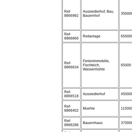
Ref-
Aussiedlerhof, Bau,
35000
8866982
Bauernhof
Ref-
Reitanlage
65000
8866866
Ferienimmobilie,
Ref-
Fischteich,
65000
8866634
Wassermühle
Ref-
Aussiedlerhof
45000
8866518
Ref-
Muehle
11500
8866402
Ref-
Bauernhaus
37000
8866286