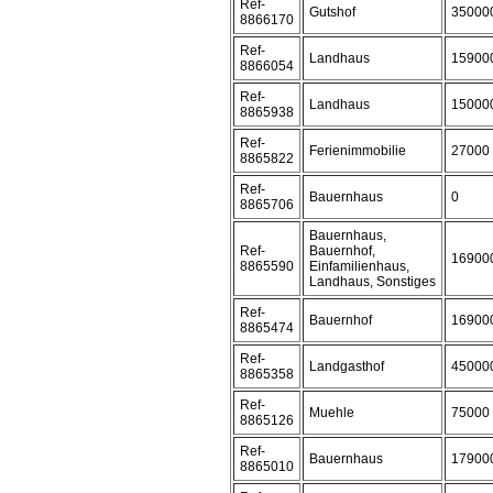
Ref-
Gutshof
35000
8866170
Ref-
Landhaus
15900
8866054
Ref-
Landhaus
15000
8865938
Ref-
Ferienimmobilie
27000
8865822
Ref-
Bauernhaus
0
8865706
Bauernhaus,
Ref-
Bauernhof,
16900
8865590
Einfamilienhaus,
Landhaus, Sonstiges
Ref-
Bauernhof
16900
8865474
Ref-
Landgasthof
45000
8865358
Ref-
Muehle
75000
8865126
Ref-
Bauernhaus
17900
8865010