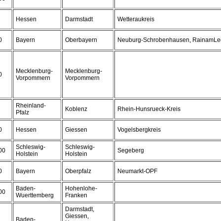
Hessen
Darmstadt
Wetteraukreis
0
Bayern
Oberbayern
Neuburg-Schrobenhausen, RainamLe
Mecklenburg-
Mecklenburg-
0
Vorpommern
Vorpommern
Rheinland-
Koblenz
Rhein-Hunsrueck-Kreis
Pfalz
0
Hessen
Giessen
Vogelsbergkreis
Schleswig-
Schleswig-
00
Segeberg
Holstein
Holstein
0
Bayern
Oberpfalz
Neumarkt-OPF
Baden-
Hohenlohe-
00
Wuerttemberg
Franken
Darmstadt,
Giessen,
Baden-