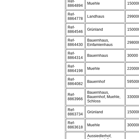
Ref-
Muehle
15000
8864894
Ref-
Landhaus
29900
8864778
Ref-
Grünland
15000
8864546
Ref-
Bauernhaus,
29800
8864430
Einfamienhaus
Ref-
Bauernhaus
30000
8864314
Ref-
Muehle
22000
8864198
Ref-
Bauernhof
59500
8864082
Bauernhaus,
Ref-
Bauernhof, Muehle,
33000
8863966
Schloss
Ref-
Grünland
15000
8863734
Ref-
Muehle
30000
8863618
Aussiedlerhof,