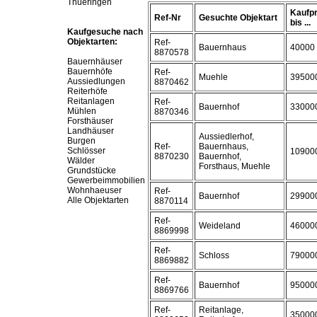
Thueringen
Kaufpr
Ref-Nr
Gesuchte Objektart
bis ...
Kaufgesuche nach
Objektarten:
Ref-
Bauernhaus
40000
8870578
Bauernhäuser
Bauernhöfe
Ref-
Muehle
39500
Aussiedlungen
8870462
Reiterhöfe
Reitanlagen
Ref-
Bauernhof
33000
Mühlen
8870346
Forsthäuser
Landhäuser
Aussiedlerhof,
Burgen
Ref-
Bauernhaus,
Schlösser
10900
8870230
Bauernhof,
Wälder
Forsthaus, Muehle
Grundstücke
Gewerbeimmobilien
Wohnhaeuser
Ref-
Bauernhof
29900
Alle Objektarten
8870114
Ref-
Weideland
46000
8869998
Ref-
Schloss
79000
8869882
Ref-
Bauernhof
95000
8869766
Ref-
Reitanlage,
35000