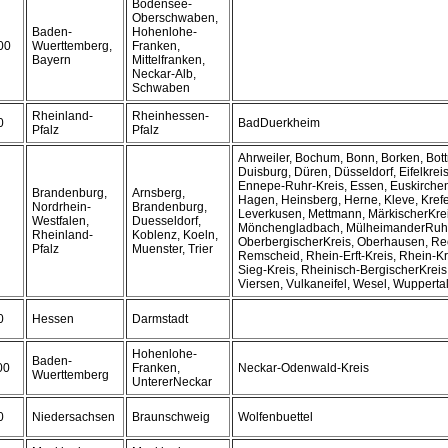
Bodensee-
Oberschwaben,
Baden-
Hohenlohe-
00
Wuerttemberg,
Franken,
Bayern
Mittelfranken,
Neckar-Alb,
Schwaben
Rheinland-
Rheinhessen-
0
BadDuerkheim
Pfalz
Pfalz
Ahrweiler, Bochum, Bonn, Borken, Bott
Duisburg, Düren, Düsseldorf, Eifelkrei
Ennepe-Ruhr-Kreis, Essen, Euskirchen
Brandenburg,
Arnsberg,
Hagen, Heinsberg, Herne, Kleve, Krefe
Nordrhein-
Brandenburg,
Leverkusen, Mettmann, MärkischerKrei
Westfalen,
Duesseldorf,
Mönchengladbach, MülheimanderRuhr
Rheinland-
Koblenz, Koeln,
OberbergischerKreis, Oberhausen, Re
Pfalz
Muenster, Trier
Remscheid, Rhein-Erft-Kreis, Rhein-K
Sieg-Kreis, Rheinisch-BergischerKreis
Viersen, Vulkaneifel, Wesel, Wupperta
0
Hessen
Darmstadt
Hohenlohe-
Baden-
00
Franken,
Neckar-Odenwald-Kreis
Wuerttemberg
UntererNeckar
0
Niedersachsen
Braunschweig
Wolfenbuettel