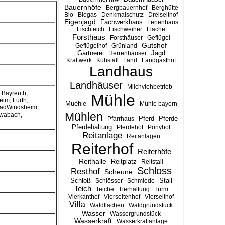
Bauernhöfe
Bergbauernhof
Berghütte
Bio
Biogas
Denkmalschutz
Dreiseithof
Eigenjagd
Fachwerkhaus
Ferienhaus
Fischteich
Fischweiher
Fläche
Forsthaus
Forsthäuser
Geflügel
Gutshof
Geflügelhof
Grünland
Gärtnerei
Jagd
Herrenhäuser
Kraftwerk
Kuhstall
Land
Landgasthof
Landhaus
Landhäuser
Milchviehbetrieb
 Bayreuth,
Mühle
im, Fürth,
Muehle
Mühle bayern
-BadWindsheim,
Mühlen
hwabach,
Pferd
Pferde
Pfarrhaus
Pferdehaltung
Pferdehof
Ponyhof
Reitanlage
Reitanlagen
Reiterhof
Reiterhöfe
Reithalle
Reitplatz
Reitstall
Schloss
Resthof
Scheune
Stall
Schloß
Schlösser
Schmiede
Teich
Teiche
Tierhaltung
Turm
Vierkanthof
Vierseitenhof
Vierseithof
Villa
Waldflächen
Waldgrundstück
Wasser
Wassergrundstück
Wasserkraft
Wasserkraftanlage