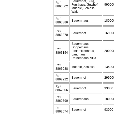
Bauernhof, Burg,
Ref-
Forsthaus, Gutshof,
99000
8863502
Muehle, Schloss,
Wald
Ref-
Bauernhaus
18000
8863386
Ref-
Bauernhof
16900
8863270
Bauernhaus,
Doppelhaus,
Ref-
Einfamilienhaus,
20000
8863154
Landhaus,
Reihenhaus, Villa
Ref-
Muehle, Schloss
13500
8863038
Ref-
Bauernhof
29900
8862922
Ref-
Bauernhof
93000
8862806
Ref-
Bauernhaus
18000
8862690
Ref-
Bauernhof
93000
8862574