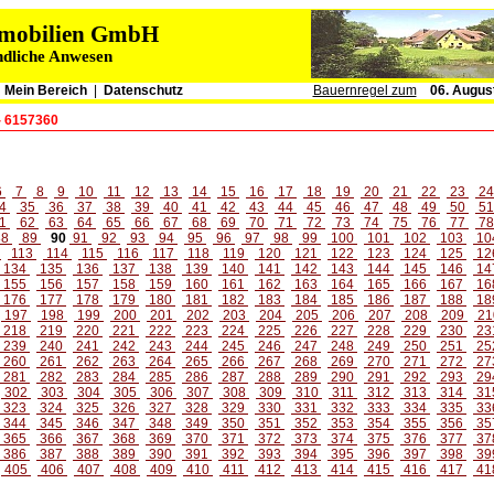
immobilien GmbH
ndliche Anwesen
|
Mein Bereich
|
Datenschutz
Bauernregel zum
06. Augus
- 6157360
6
7
8
9
10
11
12
13
14
15
16
17
18
19
20
21
22
23
2
4
35
36
37
38
39
40
41
42
43
44
45
46
47
48
49
50
5
1
62
63
64
65
66
67
68
69
70
71
72
73
74
75
76
77
7
88
89
90
91
92
93
94
95
96
97
98
99
100
101
102
103
10
2
113
114
115
116
117
118
119
120
121
122
123
124
125
12
134
135
136
137
138
139
140
141
142
143
144
145
146
14
155
156
157
158
159
160
161
162
163
164
165
166
167
16
176
177
178
179
180
181
182
183
184
185
186
187
188
18
197
198
199
200
201
202
203
204
205
206
207
208
209
21
218
219
220
221
222
223
224
225
226
227
228
229
230
23
239
240
241
242
243
244
245
246
247
248
249
250
251
25
260
261
262
263
264
265
266
267
268
269
270
271
272
27
281
282
283
284
285
286
287
288
289
290
291
292
293
29
302
303
304
305
306
307
308
309
310
311
312
313
314
31
323
324
325
326
327
328
329
330
331
332
333
334
335
33
344
345
346
347
348
349
350
351
352
353
354
355
356
35
365
366
367
368
369
370
371
372
373
374
375
376
377
37
386
387
388
389
390
391
392
393
394
395
396
397
398
39
405
406
407
408
409
410
411
412
413
414
415
416
417
41