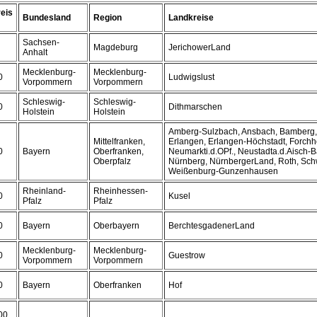
eis
Bundesland
Region
Landkreise
Sachsen-
Magdeburg
JerichowerLand
Anhalt
Mecklenburg-
Mecklenburg-
0
Ludwigslust
Vorpommern
Vorpommern
Schleswig-
Schleswig-
0
Dithmarschen
Holstein
Holstein
Amberg-Sulzbach, Ansbach, Bamberg,
Mittelfranken,
Erlangen, Erlangen-Höchstadt, Forchhe
0
Bayern
Oberfranken,
Neumarkti.d.OPf., Neustadta.d.Aisch
Oberpfalz
Nürnberg, NürnbergerLand, Roth, Sc
Weißenburg-Gunzenhausen
Rheinland-
Rheinhessen-
0
Kusel
Pfalz
Pfalz
0
Bayern
Oberbayern
BerchtesgadenerLand
Mecklenburg-
Mecklenburg-
0
Guestrow
Vorpommern
Vorpommern
0
Bayern
Oberfranken
Hof
00