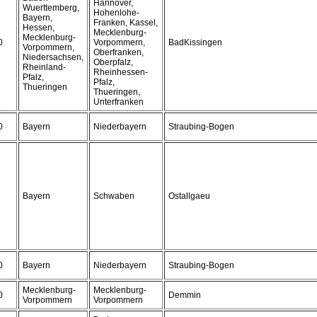
Hannover,
Wuerttemberg,
Hohenlohe-
Bayern,
Franken, Kassel,
Hessen,
Mecklenburg-
Mecklenburg-
0
Vorpommern,
BadKissingen
Vorpommern,
Oberfranken,
Niedersachsen,
Oberpfalz,
Rheinland-
Rheinhessen-
Pfalz,
Pfalz,
Thueringen
Thueringen,
Unterfranken
0
Bayern
Niederbayern
Straubing-Bogen
Bayern
Schwaben
Ostallgaeu
0
Bayern
Niederbayern
Straubing-Bogen
Mecklenburg-
Mecklenburg-
0
Demmin
Vorpommern
Vorpommern