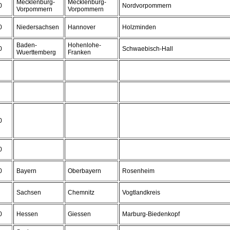
Mecklenburg-
Mecklenburg-
0
Nordvorpommern
Vorpommern
Vorpommern
0
Niedersachsen
Hannover
Holzminden
Baden-
Hohenlohe-
0
Schwaebisch-Hall
Wuerttemberg
Franken
0
0
0
Bayern
Oberbayern
Rosenheim
Sachsen
Chemnitz
Vogtlandkreis
0
Hessen
Giessen
Marburg-Biedenkopf