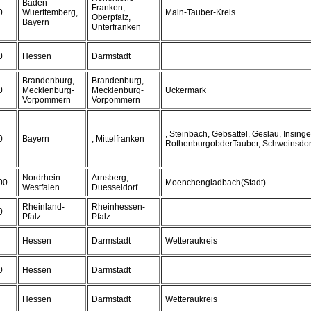
Baden-
Franken,
0
Wuerttemberg,
Main-Tauber-Kreis
Oberpfalz,
Bayern
Unterfranken
0
Hessen
Darmstadt
Brandenburg,
Brandenburg,
0
Mecklenburg-
Mecklenburg-
Uckermark
Vorpommern
Vorpommern
, Steinbach, Gebsattel, Geslau, Insinge
0
Bayern
, Mittelfranken
RothenburgobderTauber, Schweinsdorf,
Nordrhein-
Arnsberg,
00
Moenchengladbach(Stadt)
Westfalen
Duesseldorf
Rheinland-
Rheinhessen-
0
Pfalz
Pfalz
Hessen
Darmstadt
Wetteraukreis
0
Hessen
Darmstadt
Hessen
Darmstadt
Wetteraukreis