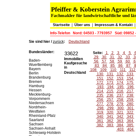
Pfeiffer & Koberstein Agrar
Fachmakler für landwirtschaftliche und lä
Startseite
|
Über uns
|
Impressum & Kontakt
Info-Telefon
Nord: 04503 - 7793957
Süd: 09852 
Sie sind hier /
zurück
:
Deutschland
Bundesländer:
33622
Seite:
1
2
3
4
5
29
30
31
32
33
3
Immobilien
Baden-
56
57
58
59
60
6
Kaufgesuche
Wuerttemberg
83
84
85
86
87
in
Bayern
108
109
110
111
11
Deutschland
Berlin
130
131
132
133
Brandenburg
151
152
153
154
Bremen
172
173
174
175
Hamburg
193
194
195
196
Hessen
214
215
216
217
Mecklenburg-
235
236
237
238
Vorpommern
256
257
258
259
Niedersachsen
277
278
279
280
Nordrhein-
298
299
300
301
Westfalen
319
320
321
322
Rheinland-Pfalz
340
341
342
343
Saarland
361
362
363
364
Sachsen
382
383
384
385
Sachsen-Anhalt
403
404
Schleswig-Holstein