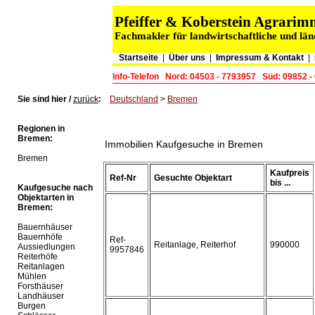
Pfeiffer & Koberstein Agrari
Fachmakler für landwirtschaftliche und lä
Startseite
|
Über uns
|
Impressum & Kontakt
|
Info-Telefon
Nord: 04503 - 7793957
Süd: 09852 -
Sie sind hier /
zurück
:
Deutschland
>
Bremen
Regionen in
Bremen:
Immobilien Kaufgesuche in Bremen
Bremen
Kaufpreis
Ref-Nr
Gesuchte Objektart
bis ...
Kaufgesuche nach
Objektarten in
Bremen:
Bauernhäuser
Bauernhöfe
Ref-
Reitanlage, Reiterhof
990000
Aussiedlungen
9957846
Reiterhöfe
Reitanlagen
Mühlen
Forsthäuser
Landhäuser
Burgen