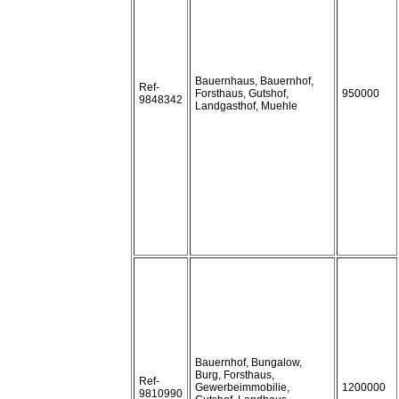
Bauernhaus, Bauernhof,
Ref-
Forsthaus, Gutshof,
950000
9848342
Landgasthof, Muehle
Bauernhof, Bungalow,
Burg, Forsthaus,
Ref-
Gewerbeimmobilie,
1200000
9810990