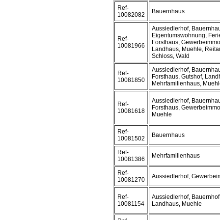
Ref-
Bauernhaus
10082082
Aussiedlerhof, Bauernhau
Eigentumswohnung, Feri
Ref-
Forsthaus, Gewerbeimmobi
10081966
Landhaus, Muehle, Reitan
Schloss, Wald
Aussiedlerhof, Bauernhau
Ref-
Forsthaus, Gutshof, Land
10081850
Mehrfamilienhaus, Muehle
Aussiedlerhof, Bauernhau
Ref-
Forsthaus, Gewerbeimmobi
10081618
Muehle
Ref-
Bauernhaus
10081502
Ref-
Mehrfamilienhaus
10081386
Ref-
Aussiedlerhof, Gewerbei
10081270
Ref-
Aussiedlerhof, Bauernhof,
10081154
Landhaus, Muehle