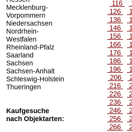
116
Mecklenburg-
126
Vorpommern
136
Niedersachsen
146
Nordrhein-
156
Westfalen
166
Rheinland-Pfalz
176
Saarland
186
Sachsen
196
Sachsen-Anhalt
206
Schleswig-Holstein
216
Thueringen
226
236
246
Kaufgesuche
256
nach Objektarten:
266