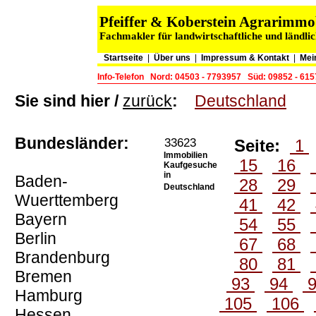
Pfeiffer & Koberstein Agrarimm
Fachmakler für landwirtschaftliche und ländli
Startseite
|
Über uns
|
Impressum & Kontakt
|
Mei
Info-Telefon
Nord: 04503 - 7793957
Süd: 09852 - 61
Sie sind hier /
zurück
:
Deutschland
Bundesländer:
33623
Seite:
1
Immobilien
15
16
Kaufgesuche
in
Baden-
28
29
Deutschland
Wuerttemberg
41
42
Bayern
54
55
Berlin
67
68
Brandenburg
80
81
Bremen
93
94
Hamburg
105
106
Hessen