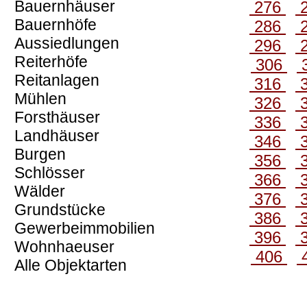
Bauernhäuser
276
Bauernhöfe
286
Aussiedlungen
296
Reiterhöfe
306
Reitanlagen
316
Mühlen
326
Forsthäuser
336
Landhäuser
346
Burgen
356
Schlösser
366
Wälder
376
Grundstücke
386
Gewerbeimmobilien
396
Wohnhaeuser
406
Alle Objektarten