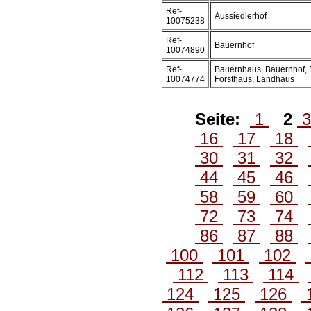
Ref-
Aussiedlerhof
10075238
Ref-
Bauernhof
10074890
Ref-
Bauernhaus, Bauernhof, 
10074774
Forsthaus, Landhaus
Seite:
1
2
16
17
18
30
31
32
44
45
46
58
59
60
72
73
74
86
87
88
100
101
102
112
113
114
124
125
126