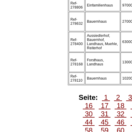
Ref-
Einfamilienhaus
9700
278806
Ref-
Bauernhaus
2700
278632
Aussiedlerhof,
Ref-
Bauernhof,
6300
278400
Landhaus, Muehle,
Reiterhof
Ref-
Forsthaus,
1300
278168
Landhaus
Ref-
Bauernhaus
1020
278110
Seite:
1
2
16
17
18
30
31
32
44
45
46
58
59
60