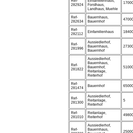
Ref-
Einfamilienhaus,
1700
282924
Forsthaus,
Landhaus, Muehle
Ref-
Bauernhaus,
4700
282634
Bauernhof
Ref-
Einfamilienhaus
1840
282112
Aussiedlerhof,
Ref-
Bauernhaus,
2730
281996
Bauernhof
Aussiedlerhof,
Bauernhaus,
Ref-
Bauernhof,
5100
281822
Reitanlage,
Reiterhof
Ref-
Bauernhof
6500
281474
Aussiedlerhof,
Ref-
Reitanlage,
5
281300
Reiterhof
Ref-
Reitanlage,
4980
281010
Reiterhof
Aussiedlerhof,
Ref-
Bauernhaus,
2500