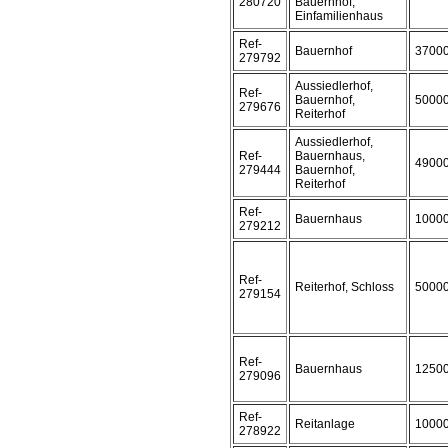
280720
Bauernhof,
Einfamilienhaus
Ref-
Bauernhof
3700
279792
Aussiedlerhof,
Ref-
Bauernhof,
5000
279676
Reiterhof
Aussiedlerhof,
Ref-
Bauernhaus,
4900
279444
Bauernhof,
Reiterhof
Ref-
Bauernhaus
1000
279212
Ref-
Reiterhof, Schloss
5000
279154
Ref-
Bauernhaus
1250
279096
Ref-
Reitanlage
1000
278922