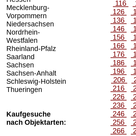
116
Mecklenburg-
126
Vorpommern
136
Niedersachsen
146
Nordrhein-
156
Westfalen
166
Rheinland-Pfalz
176
Saarland
186
Sachsen
196
Sachsen-Anhalt
206
Schleswig-Holstein
216
Thueringen
226
236
246
Kaufgesuche
256
nach Objektarten:
266