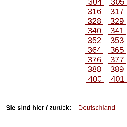
304
305
316
317
328
329
340
341
352
353
364
365
376
377
388
389
400
401
Sie sind hier /
zurück
:
Deutschland