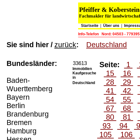
Pfeiffer & Koberste
Fachmakler für landwirtschaf
Startseite
|
Über uns
|
Impress
Info-Telefon
Nord: 04503 - 779395
Sie sind hier /
zurück
:
Deutschland
Bundesländer:
33613
Seite:
1
Immobilien
15
16
Kaufgesuche
in
Baden-
28
29
Deutschland
Wuerttemberg
41
42
Bayern
54
55
Berlin
67
68
Brandenburg
80
81
Bremen
93
94
Hamburg
105
106
Hessen