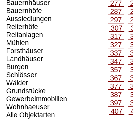
Bauernhäuser
277
Bauernhöfe
287
Aussiedlungen
297
Reiterhöfe
307
Reitanlagen
317
Mühlen
327
Forsthäuser
337
Landhäuser
347
Burgen
357
Schlösser
367
Wälder
377
Grundstücke
387
Gewerbeimmobilien
397
Wohnhaeuser
407
Alle Objektarten