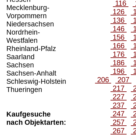
116
Mecklenburg-
126
Vorpommern
136
Niedersachsen
146
Nordrhein-
156
Westfalen
166
Rheinland-Pfalz
176
Saarland
186
Sachsen
196
Sachsen-Anhalt
206
207
Schleswig-Holstein
217
Thueringen
227
237
247
Kaufgesuche
257
nach Objektarten:
267