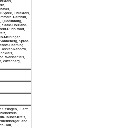
tzkreis,
rn,
havel,
r-Spree, Ohrekreis,
pommern, Parchim,
, Quedlinburg,
, Saale-Holzland-
lfeld-Rudolstadt,
eiz,
en-Meiningen,
Sonneberg, Spree-
Teltow-Flaeming,
, Uecker-Randow,
andkreis,
nd, Weissenfels,
e, Wittenberg,
Kissingen, Fuerth,
nlohekreis,
ain-Tauber-Kreis,
, NuernbergerLand,
h-Hall,