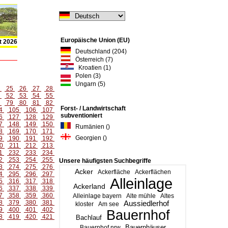
Europäische Union (EU)
t 2026
Deutschland (204)
Österreich (7)
Kroatien (1)
Polen (3)
Ungarn (5)
4
25
26
27
28
1
52
53
54
55
8
79
80
81
82
Forst- / Landwirtschaft
4
105
106
107
subventioniert
6
127
128
129
7
148
149
150
Rumänien ()
8
169
170
171
Georgien ()
9
190
191
192
0
211
212
213
1
232
233
234
2
253
254
255
Unsere häufigsten Suchbegriffe
3
274
275
276
Acker
Ackerfläche
Ackerflächen
4
295
296
297
Alleinlage
5
316
317
318
Ackerland
6
337
338
339
7
358
359
360
Alleinlage bayern
Alte mühle
Altes
8
379
380
381
Aussiedlerhof
kloster
Am see
9
400
401
402
Bauernhof
8
419
420
421
Bachlauf
Bauernhäuser
Bauernhof nrw