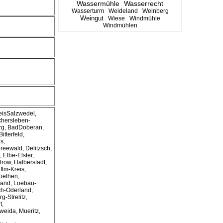
Wassermühle
Wasserrecht
Wasserturm
Weideland
Weinberg
Weingut
Wiese
Windmühle
Windmühlen
eisSalzwedel,
chersleben-
rg, BadDoberan,
itterfeld,
s,
eewald, Delitzsch,
 Elbe-Elster,
trow, Halberstadt,
Ilm-Kreis,
oethen,
Land, Loebau-
ch-Oderland,
-Strelitz,
t,
tweida, Mueritz,