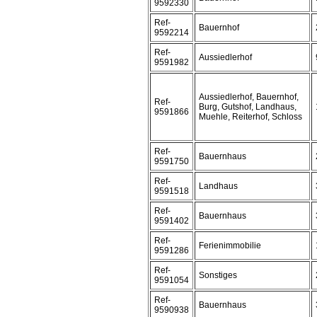
9592330
Ref-
Bauernhof
9592214
Ref-
Aussiedlerhof
9591982
Aussiedlerhof, Bauernhof,
Ref-
Burg, Gutshof, Landhaus,
9591866
Muehle, Reiterhof, Schloss
Ref-
Bauernhaus
9591750
Ref-
Landhaus
9591518
Ref-
Bauernhaus
9591402
Ref-
Ferienimmobilie
9591286
Ref-
Sonstiges
9591054
Ref-
Bauernhaus
9590938