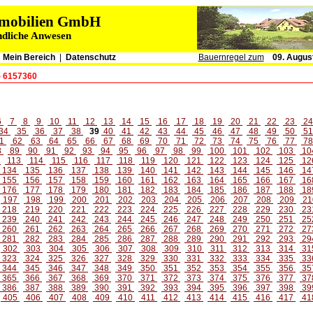
immobilien GmbH
ndliche Anwesen
|
Mein Bereich
|
Datenschutz
Bauernregel zum
09. Augus
- 6157360
6
7
8
9
10
11
12
13
14
15
16
17
18
19
20
21
22
23
2
34
35
36
37
38
39
40
41
42
43
44
45
46
47
48
49
50
5
1
62
63
64
65
66
67
68
69
70
71
72
73
74
75
76
77
7
8
89
90
91
92
93
94
95
96
97
98
99
100
101
102
103
10
2
113
114
115
116
117
118
119
120
121
122
123
124
125
12
134
135
136
137
138
139
140
141
142
143
144
145
146
14
155
156
157
158
159
160
161
162
163
164
165
166
167
16
176
177
178
179
180
181
182
183
184
185
186
187
188
18
197
198
199
200
201
202
203
204
205
206
207
208
209
21
218
219
220
221
222
223
224
225
226
227
228
229
230
23
239
240
241
242
243
244
245
246
247
248
249
250
251
25
260
261
262
263
264
265
266
267
268
269
270
271
272
27
281
282
283
284
285
286
287
288
289
290
291
292
293
29
302
303
304
305
306
307
308
309
310
311
312
313
314
31
323
324
325
326
327
328
329
330
331
332
333
334
335
33
344
345
346
347
348
349
350
351
352
353
354
355
356
35
365
366
367
368
369
370
371
372
373
374
375
376
377
37
386
387
388
389
390
391
392
393
394
395
396
397
398
39
405
406
407
408
409
410
411
412
413
414
415
416
417
41