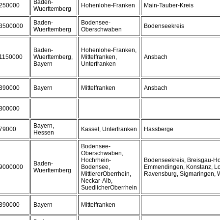
Baden-
250000
Hohenlohe-Franken
Main-Tauber-Kreis
Wuerttemberg
Baden-
Bodensee-
3500000
Bodenseekreis
Wuerttemberg
Oberschwaben
Baden-
Hohenlohe-Franken,
1150000
Wuerttemberg,
Mittelfranken,
Ansbach
Bayern
Unterfranken
390000
Bayern
Mittelfranken
Ansbach
300000
Bayern,
79000
Kassel, Unterfranken
Hassberge
Hessen
Bodensee-
Oberschwaben,
Hochrhein-
Bodenseekreis, Breisgau-H
Baden-
9000000
Bodensee,
Emmendingen, Konstanz, Lo
Wuerttemberg
MittlererOberrhein,
Ravensburg, Sigmaringen, 
Neckar-Alb,
SuedlicherOberrhein
390000
Bayern
Mittelfranken