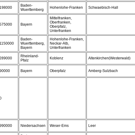
Baden-
198000
Hohenlohe-Franken
Schwaebisch-Hall
Wuerttemberg
Mittelfranken,
Oberfranken,
575000
Bayern
Oberpfalz,
Unterfranken
Baden-
Hohenlohe-Franken,
1150000
Wuerttemberg,
Neckar-Alb,
Bayern
Unterfranken
Rheinland-
289000
Koblenz
Altenkirchen(Westerwald)
Pfalz
90000
Bayern
Oberpfalz
Amberg-Sulzbach
0
990000
Niedersachsen
Weser-Ems
Leer