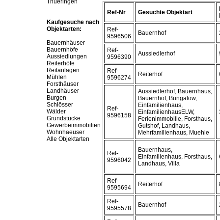
Thueringen
Ref-Nr
Gesuchte Objektart
Kaufgesuche nach
Objektarten:
Ref-
Bauernhof
9596506
Bauernhäuser
Bauernhöfe
Ref-
Aussiedlerhof
Aussiedlungen
9596390
Reiterhöfe
Reitanlagen
Ref-
Reiterhof
Mühlen
9596274
Forsthäuser
Landhäuser
Aussiedlerhof, Bauernhaus,
Burgen
Bauernhof, Bungalow,
Schlösser
Einfamilienhaus,
Ref-
Wälder
EinfamilienhausELW,
9596158
Grundstücke
Ferienimmobilie, Forsthaus,
Gewerbeimmobilien
Gutshof, Landhaus,
Wohnhaeuser
Mehrfamilienhaus, Muehle
Alle Objektarten
Bauernhaus,
Ref-
Einfamilienhaus, Forsthaus,
9596042
Landhaus, Villa
Ref-
Reiterhof
9595694
Ref-
Bauernhof
9595578