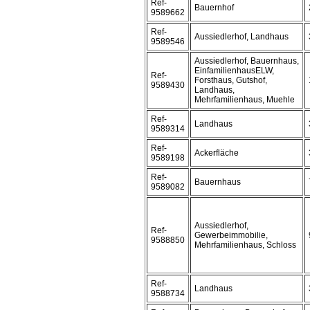
Ref-
Bauernhof
9589662
Ref-
Aussiedlerhof, Landhaus
9589546
Aussiedlerhof, Bauernhaus,
EinfamilienhausELW,
Ref-
Forsthaus, Gutshof,
9589430
Landhaus,
Mehrfamilienhaus, Muehle
Ref-
Landhaus
9589314
Ref-
Ackerfläche
9589198
Ref-
Bauernhaus
9589082
Aussiedlerhof,
Ref-
Gewerbeimmobilie,
9588850
Mehrfamilienhaus, Schloss
Ref-
Landhaus
9588734