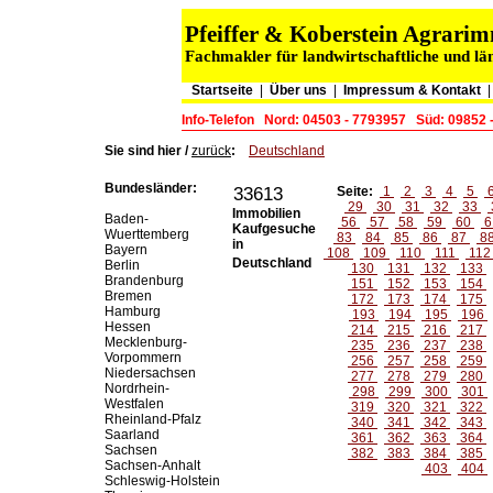
Pfeiffer & Koberstein Agrar
Fachmakler für landwirtschaftliche und lä
Startseite
|
Über uns
|
Impressum & Kontakt
Info-Telefon
Nord: 04503 - 7793957
Süd: 09852 
Sie sind hier /
zurück
:
Deutschland
Bundesländer:
33613
Seite:
1
2
3
4
5
29
30
31
32
33
Immobilien
Baden-
56
57
58
59
60
6
Kaufgesuche
Wuerttemberg
83
84
85
86
87
8
in
Bayern
108
109
110
111
11
Deutschland
Berlin
130
131
132
133
Brandenburg
151
152
153
154
Bremen
172
173
174
175
Hamburg
193
194
195
196
Hessen
214
215
216
217
Mecklenburg-
235
236
237
238
Vorpommern
256
257
258
259
Niedersachsen
277
278
279
280
Nordrhein-
298
299
300
301
Westfalen
319
320
321
322
Rheinland-Pfalz
340
341
342
343
Saarland
361
362
363
364
Sachsen
382
383
384
385
Sachsen-Anhalt
403
404
Schleswig-Holstein