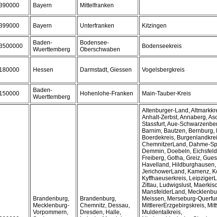
390000
Bayern
Mittelfranken
399000
Bayern
Unterfranken
Kitzingen
Baden-
Bodensee-
3500000
Bodenseekreis
Wuerttemberg
Oberschwaben
180000
Hessen
Darmstadt, Giessen
Vogelsbergkreis
Baden-
150000
Hohenlohe-Franken
Main-Tauber-Kreis
Wuerttemberg
Altenburger-Land, Altmarkkr
Anhalt-Zerbst, Annaberg, As
Stassfurt, Aue-Schwarzenbe
Barnim, Bautzen, Bernburg, B
Boerdekreis, Burgenlandkrei
ChemnitzerLand, Dahme-Spr
Demmin, Doebeln, Eichsfeld,
Freiberg, Gotha, Greiz, Gues
Havelland, Hildburghausen, 
JerichowerLand, Kamenz, K
Kyffhaeuserkreis, Leipziger
Zittau, Ludwigslust, Maerkis
MansfelderLand, Mecklenburg
Brandenburg,
Brandenburg,
Meissen, Merseburg-Querfur
Mecklenburg-
Chemnitz, Dessau,
MittlererErzgebirgskreis, Mit
Vorpommern,
Dresden, Halle,
Muldentalkreis,