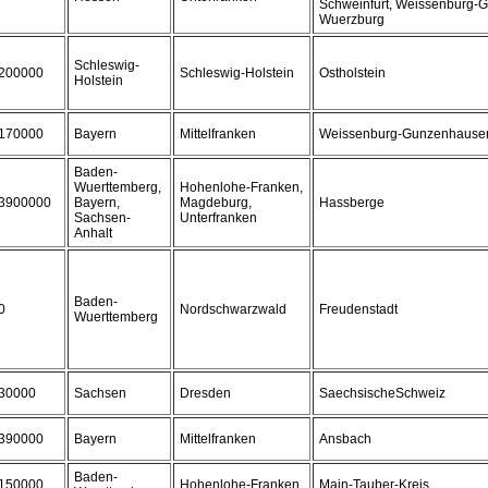
Schweinfurt, Weissenburg-
Wuerzburg
Schleswig-
200000
Schleswig-Holstein
Ostholstein
Holstein
170000
Bayern
Mittelfranken
Weissenburg-Gunzenhause
Baden-
Wuerttemberg,
Hohenlohe-Franken,
3900000
Bayern,
Magdeburg,
Hassberge
Sachsen-
Unterfranken
Anhalt
Baden-
0
Nordschwarzwald
Freudenstadt
Wuerttemberg
30000
Sachsen
Dresden
SaechsischeSchweiz
390000
Bayern
Mittelfranken
Ansbach
Baden-
150000
Hohenlohe-Franken
Main-Tauber-Kreis