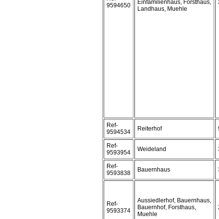
Einfamilienhaus, Forsthaus,
9594650
Landhaus, Muehle
Ref-
Reiterhof
9594534
Ref-
Weideland
9593954
Ref-
Bauernhaus
9593838
Aussiedlerhof, Bauernhaus,
Ref-
Bauernhof, Forsthaus,
9593374
Muehle