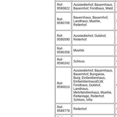
Ref-
Aussiedlerhof, Bauernhaus,
9590822
Bauernhof, Forsthaus, Wald
Bauernhaus, Bauernhof,
Ref-
Landhaus, Muehle,
9590706
Reiterhof
Ref-
Aussiedlerhof, Gutshof,
9590590
Reiterhof
Ref-
Muehle
9590358
Ref-
Schloss
9590242
Aussiedlerhof, Bauernhaus,
Bauernhof, Bungalow,
Burg, Einfamilienhaus,
EinfamilienhausELW,
Ref-
Forsthaus, Gutshof,
9590010
Landhaus,
Mehrfamilienhaus, Muehle,
Reitanlage, Reiterhof,
Schloss, Villa
Ref-
Reiterhof
9589778