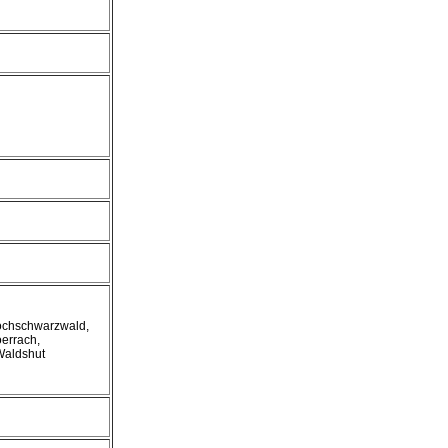
ochschwarzwald,
errach,
Waldshut