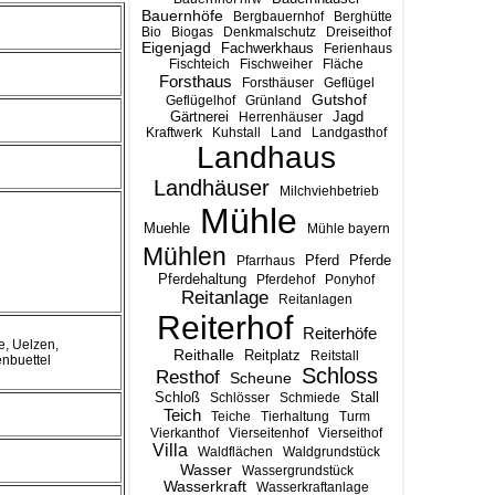
Bauernhöfe
Bergbauernhof
Berghütte
Bio
Biogas
Denkmalschutz
Dreiseithof
Eigenjagd
Fachwerkhaus
Ferienhaus
Fischteich
Fischweiher
Fläche
Forsthaus
Forsthäuser
Geflügel
Gutshof
Geflügelhof
Grünland
Gärtnerei
Jagd
Herrenhäuser
Kraftwerk
Kuhstall
Land
Landgasthof
Landhaus
Landhäuser
Milchviehbetrieb
Mühle
Muehle
Mühle bayern
Mühlen
Pferd
Pferde
Pfarrhaus
Pferdehaltung
Pferdehof
Ponyhof
Reitanlage
Reitanlagen
Reiterhof
Reiterhöfe
, Uelzen,
Reithalle
Reitplatz
Reitstall
enbuettel
Schloss
Resthof
Scheune
Stall
Schloß
Schlösser
Schmiede
Teich
Teiche
Tierhaltung
Turm
Vierkanthof
Vierseitenhof
Vierseithof
Villa
Waldflächen
Waldgrundstück
Wasser
Wassergrundstück
Wasserkraft
Wasserkraftanlage