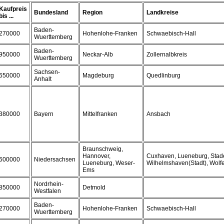
Kaufpreis
Bundesland
Region
Landkreise
bis ...
Baden-
270000
Hohenlohe-Franken
Schwaebisch-Hall
Wuerttemberg
Baden-
950000
Neckar-Alb
Zollernalbkreis
Wuerttemberg
Sachsen-
650000
Magdeburg
Quedlinburg
Anhalt
380000
Bayern
Mittelfranken
Ansbach
Braunschweig,
Hannover,
Cuxhaven, Lueneburg, Stade
600000
Niedersachsen
Lueneburg, Weser-
Wilhelmshaven(Stadt), Wolf
Ems
Nordrhein-
850000
Detmold
Westfalen
Baden-
270000
Hohenlohe-Franken
Schwaebisch-Hall
Wuerttemberg