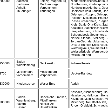
200000
Sachsen,
Leipzig, Magdeburg,
NiederschlesischerOberlausi
Sachsen-
Mecklenburg-
Nordhausen, Nordvorpomme
Anhalt,
Vorpommern,
Nordwestmecklenburg, Ober
Thueringen
Thueringen
Oberspreewald-Lausitz, Ode
Ostprignitz-Ruppin, Ostvor
Potsdam-Mittelmark, Prignitz
Riesa-Grossenhain, Ruegen
Kreis, Saale-Orla-Kreis, Saa
Saalkreis, SaechsischeSchw
Sangerhausen, Schmalkald
Schoenebeck, Soemmerda, 
Neisse, Stendal, Stollberg, 
Torgau-Oschatz, Uckermark
Unstrut-Hainich-Kreis, Vogtl
Wartburgkreis, Weimarer-La
Weisseritzkreis, Wernigerod
ZwickauerLand
Baden-
950000
Neckar-Alb
Zollernalbkreis
Wuerttemberg
Mecklenburg-
Mecklenburg-
3700
Uecker-Randow
Vorpommern
Vorpommern
330000
Niedersachsen
Weser-Ems
Aurich
Ansbach, Aschaffenburg, Bad
Hassberge, Heilbronn, Hohe
Baden-
Hohenlohe-Franken,
Kitzingen, Main-Spessart, M
Wuerttemberg,
Mittelfranken,
200000
Miltenberg, Neustadt-Aisch
Bayern,
Neckar-Alb,
Rhoen-Grabfeld, Schwaebisc
Hessen
Unterfranken