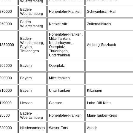
Wuerttemberg
Baden-
270000
Hohenlohe-Franken
Schwaebisch-Hall
Wuerttemberg
Baden-
950000
Neckar-Alb
Zollernalbkreis
Wuerttemberg
Hohenlohe-Franken,
Baden-
Mittelfranken,
Wuerttemberg,
Niederbayern,
1350000
Amberg-Sulzbach
Bayern,
Oberpfalz,
Thueringen
Thueringen,
Unterfranken
269000
Bayern
Oberpfalz
390000
Bayern
Mittelfranken
310000
Bayern
Unterfranken
Kitzingen
119000
Hessen
Giessen
Lahn-Dill-Kreis
Baden-
25500
Hohenlohe-Franken
Main-Tauber-Kreis
Wuerttemberg
330000
Niedersachsen
Weser-Ems
Aurich