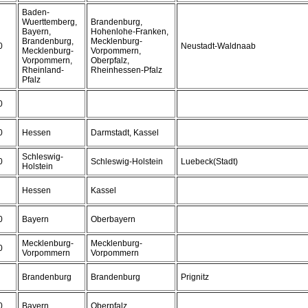
Baden-
Wuerttemberg,
Brandenburg,
Bayern,
Hohenlohe-Franken,
Brandenburg,
Mecklenburg-
0
Neustadt-Waldnaab
Mecklenburg-
Vorpommern,
Vorpommern,
Oberpfalz,
Rheinland-
Rheinhessen-Pfalz
Pfalz
0
0
Hessen
Darmstadt, Kassel
Schleswig-
0
Schleswig-Holstein
Luebeck(Stadt)
Holstein
Hessen
Kassel
0
Bayern
Oberbayern
Mecklenburg-
Mecklenburg-
0
Vorpommern
Vorpommern
Brandenburg
Brandenburg
Prignitz
0
Bayern
Oberpfalz