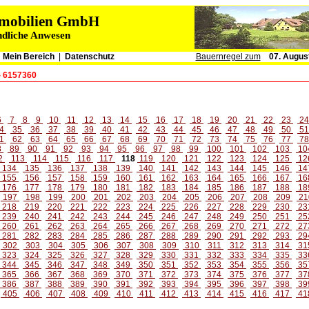
immobilien GmbH
ndliche Anwesen
|
Mein Bereich
|
Datenschutz
Bauernregel zum
07. Augus
- 6157360
6
7
8
9
10
11
12
13
14
15
16
17
18
19
20
21
22
23
2
4
35
36
37
38
39
40
41
42
43
44
45
46
47
48
49
50
5
1
62
63
64
65
66
67
68
69
70
71
72
73
74
75
76
77
7
8
89
90
91
92
93
94
95
96
97
98
99
100
101
102
103
10
2
113
114
115
116
117
118
119
120
121
122
123
124
125
12
134
135
136
137
138
139
140
141
142
143
144
145
146
14
155
156
157
158
159
160
161
162
163
164
165
166
167
16
176
177
178
179
180
181
182
183
184
185
186
187
188
18
197
198
199
200
201
202
203
204
205
206
207
208
209
21
218
219
220
221
222
223
224
225
226
227
228
229
230
23
239
240
241
242
243
244
245
246
247
248
249
250
251
25
260
261
262
263
264
265
266
267
268
269
270
271
272
27
281
282
283
284
285
286
287
288
289
290
291
292
293
29
302
303
304
305
306
307
308
309
310
311
312
313
314
31
323
324
325
326
327
328
329
330
331
332
333
334
335
33
344
345
346
347
348
349
350
351
352
353
354
355
356
35
365
366
367
368
369
370
371
372
373
374
375
376
377
37
386
387
388
389
390
391
392
393
394
395
396
397
398
39
405
406
407
408
409
410
411
412
413
414
415
416
417
41