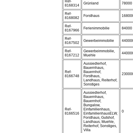
Ref-
Grünland
78000
8168314
Ref-
Forsthaus
16800
8168082
Ref-
Ferienimmobilie
84000
8167966
Ref-
Gewerbeimmobilie
44000
8167502
Ref-
Gewerbeimmobilie,
44000
8167212
Muehle
Aussiedlerhof,
Bauernhaus,
Ref-
Bauernhof,
23000
8166748
Forsthaus,
Landhaus, Reiterhof,
Sonstiges
Aussiedlerhof,
Bauernhaus,
Bauernhof,
Bungalow,
Ref-
Einfamilienhaus,
0
8166516
EinfamilienhausELW,
Forsthaus, Gutshof,
Landhaus, Muehle,
Reiterhof, Sonstiges,
Villa