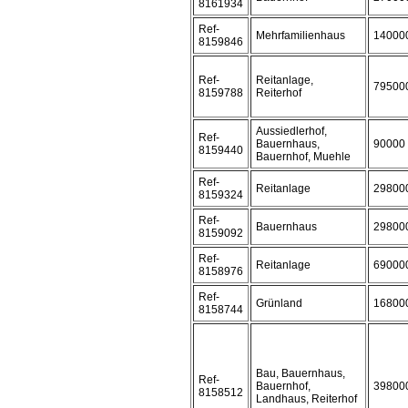
8161934
Ref-
Mehrfamilienhaus
14000
8159846
Ref-
Reitanlage,
79500
8159788
Reiterhof
Aussiedlerhof,
Ref-
Bauernhaus,
90000
8159440
Bauernhof, Muehle
Ref-
Reitanlage
29800
8159324
Ref-
Bauernhaus
29800
8159092
Ref-
Reitanlage
69000
8158976
Ref-
Grünland
16800
8158744
Bau, Bauernhaus,
Ref-
Bauernhof,
39800
8158512
Landhaus, Reiterhof