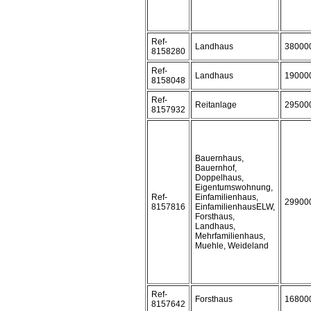
Ref-
Landhaus
38000
8158280
Ref-
Landhaus
19000
8158048
Ref-
Reitanlage
29500
8157932
Bauernhaus,
Bauernhof,
Doppelhaus,
Eigentumswohnung,
Ref-
Einfamilienhaus,
29900
8157816
EinfamilienhausELW,
Forsthaus,
Landhaus,
Mehrfamilienhaus,
Muehle, Weideland
Ref-
Forsthaus
16800
8157642