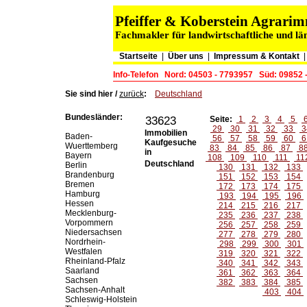
Pfeiffer & Koberstein Agrar
Fachmakler für landwirtschaftliche und lä
Startseite
|
Über uns
|
Impressum & Kontakt
Info-Telefon
Nord: 04503 - 7793957
Süd: 09852 
Sie sind hier /
zurück
:
Deutschland
Bundesländer:
33623
Seite:
1
2
3
4
5
29
30
31
32
33
3
Immobilien
Baden-
56
57
58
59
60
6
Kaufgesuche
Wuerttemberg
83
84
85
86
87
8
in
Bayern
108
109
110
111
11
Deutschland
Berlin
130
131
132
133
Brandenburg
151
152
153
154
Bremen
172
173
174
175
Hamburg
193
194
195
196
Hessen
214
215
216
217
Mecklenburg-
235
236
237
238
Vorpommern
256
257
258
259
Niedersachsen
277
278
279
280
Nordrhein-
298
299
300
301
Westfalen
319
320
321
322
Rheinland-Pfalz
340
341
342
343
Saarland
361
362
363
364
Sachsen
382
383
384
385
Sachsen-Anhalt
403
404
Schleswig-Holstein