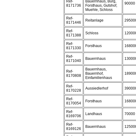
Ref-
Bauernhaus, Burg,
90000
8171736
Forsthaus, Gutshof,
Muehle, Schloss
Ref-
Reitanlage
29500
8171446
Ref-
Schloss
12000
8171388
Ref-
Forsthaus
16800
8171330
Ref-
Bauernhaus
13000
8171040
Bauernhaus,
Ref-
Bauernhof,
18900
8170808
Einfamilienhaus
Ref-
Aussiedlerhof
39000
8170228
Ref-
Forsthaus
16800
8170054
Ref-
Landhaus
70000
8169706
Ref-
Bauernhaus
12500
8169126