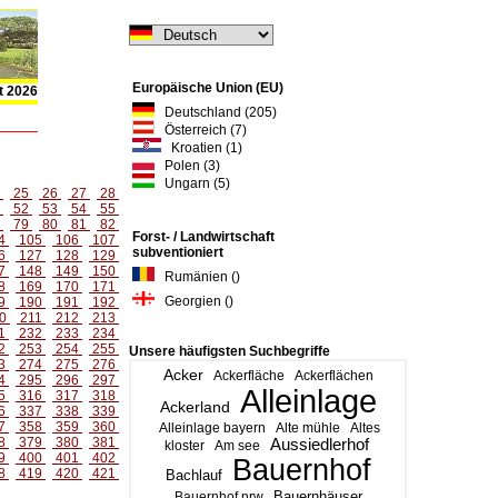
Europäische Union (EU)
t 2026
Deutschland (205)
Österreich (7)
Kroatien (1)
Polen (3)
Ungarn (5)
4
25
26
27
28
1
52
53
54
55
8
79
80
81
82
Forst- / Landwirtschaft
4
105
106
107
subventioniert
6
127
128
129
7
148
149
150
Rumänien ()
8
169
170
171
Georgien ()
9
190
191
192
0
211
212
213
1
232
233
234
2
253
254
255
Unsere häufigsten Suchbegriffe
3
274
275
276
Acker
Ackerfläche
Ackerflächen
4
295
296
297
Alleinlage
5
316
317
318
Ackerland
6
337
338
339
7
358
359
360
Alleinlage bayern
Alte mühle
Altes
8
379
380
381
Aussiedlerhof
kloster
Am see
9
400
401
402
Bauernhof
8
419
420
421
Bachlauf
Bauernhäuser
Bauernhof nrw