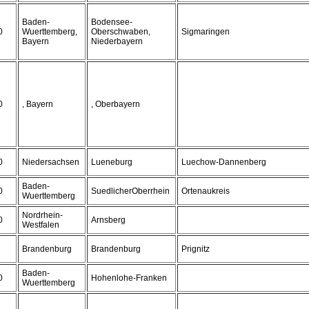
Baden-
Bodensee-
0
Wuerttemberg,
Oberschwaben,
Sigmaringen
Bayern
Niederbayern
0
, Bayern
, Oberbayern
0
Niedersachsen
Lueneburg
Luechow-Dannenberg
Baden-
0
SuedlicherOberrhein
Ortenaukreis
Wuerttemberg
Nordrhein-
0
Arnsberg
Westfalen
Brandenburg
Brandenburg
Prignitz
Baden-
0
Hohenlohe-Franken
Wuerttemberg