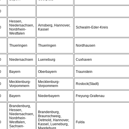
0
Hessen,
Niedersachsen,
Arnsberg, Hannover,
0
Schwalm-Eder-Kreis
Nordrhein-
Kassel
Westfalen
Thueringen
Thueringen
Nordhausen
0
Niedersachsen
Lueneburg
Cuxhaven
0
Bayern
Oberbayern
Traunstein
Mecklenburg-
Mecklenburg-
0
Rostock(Stadt)
Vorpommern
Vorpommern
0
Bayern
Niederbayern
Freyung-Grafenau
Brandenburg,
Hessen,
Brandenburg,
Niedersachsen,
Braunschweig,
Nordrhein-
Detmold, Hannover,
0
Westfalen,
Fulda
Kassel, Lueneburg,
Sachsen-
Magdeburg,