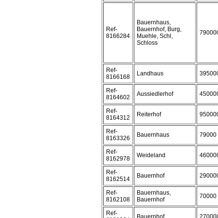
Bauernhaus,
Ref-
Bauernhof, Burg,
79000
8166284
Muehle, Schl,
Schloss
Ref-
Landhaus
39500
8166168
Ref-
Aussiedlerhof
45000
8164602
Ref-
Reiterhof
95000
8164312
Ref-
Bauernhaus
79000
8163326
Ref-
Weideland
46000
8162978
Ref-
Bauernhof
29000
8162514
Ref-
Bauernhaus,
70000
8162108
Bauernhof
Ref-
Bauernhof
27000