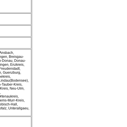
 Ansbach,
ngen, Breisgau-
en-Donau, Donau-
ngen, Enzkreis,
Freudenstadt,
n, Guenzburg,
ekreis,
, Lindau(Bodensee),
-Tauber-Kreis,
Kreis, Neu-Ulm,
,
rtenaukreis,
Rems-Murr-Kreis,
bisch-Hall,
alz, Unterallgaeu,