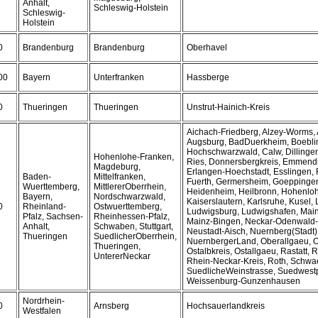
Anhalt,
Schleswig-Holstein
Schleswig-
Holstein
0
Brandenburg
Brandenburg
Oberhavel
00
Bayern
Unterfranken
Hassberge
0
Thueringen
Thueringen
Unstrut-Hainich-Kreis
Aichach-Friedberg, Alzey-Worms,
Augsburg, BadDuerkheim, Boebli
Hochschwarzwald, Calw, Dilling
Hohenlohe-Franken,
Ries, Donnersbergkreis, Emmendi
Magdeburg,
Erlangen-Hoechstadt, Esslingen, 
Baden-
Mittelfranken,
Fuerth, Germersheim, Goeppinge
Wuerttemberg,
MittlererOberrhein,
Heidenheim, Heilbronn, Hohenloh
Bayern,
Nordschwarzwald,
Kaiserslautern, Karlsruhe, Kusel
0
Rheinland-
Ostwuerttemberg,
Ludwigsburg, Ludwigshafen, Main
Pfalz, Sachsen-
Rheinhessen-Pfalz,
Mainz-Bingen, Neckar-Odenwald-
Anhalt,
Schwaben, Stuttgart,
Neustadt-Aisch, Nuernberg(Stadt)
Thueringen
SuedlicherOberrhein,
NuernbergerLand, Oberallgaeu, O
Thueringen,
Ostalbkreis, Ostallgaeu, Rastatt, 
UntererNeckar
Rhein-Neckar-Kreis, Roth, Schwae
SuedlicheWeinstrasse, Suedwestpf
Weissenburg-Gunzenhausen
Nordrhein-
0
Arnsberg
Hochsauerlandkreis
Westfalen