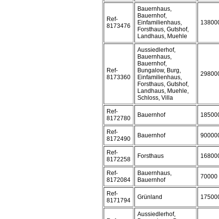
Bauernhaus,
Bauernhof,
Ref-
Einfamilienhaus,
13800
8173476
Forsthaus, Gutshof,
Landhaus, Muehle
Aussiedlerhof,
Bauernhaus,
Bauernhof,
Ref-
Bungalow, Burg,
29800
8173360
Einfamilienhaus,
Forsthaus, Gutshof,
Landhaus, Muehle,
Schloss, Villa
Ref-
Bauernhof
18500
8172780
Ref-
Bauernhof
90000
8172490
Ref-
Forsthaus
16800
8172258
Ref-
Bauernhaus,
70000
8172084
Bauernhof
Ref-
Grünland
17500
8171794
Aussiedlerhof,