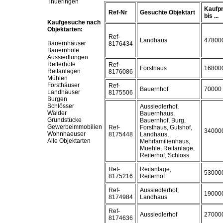
Thueringen
Kaufpr
Ref-Nr
Gesuchte Objektart
bis ...
Kaufgesuche nach
Objektarten:
Ref-
Landhaus
47800
Bauernhäuser
8176434
Bauernhöfe
Aussiedlungen
Reiterhöfe
Ref-
Forsthaus
16800
Reitanlagen
8176086
Mühlen
Forsthäuser
Ref-
Bauernhof
70000
Landhäuser
8175506
Burgen
Schlösser
Aussiedlerhof,
Wälder
Bauernhaus,
Grundstücke
Bauernhof, Burg,
Gewerbeimmobilien
Ref-
Forsthaus, Gutshof,
34000
Wohnhaeuser
8175448
Landhaus,
Alle Objektarten
Mehrfamilienhaus,
Muehle, Reitanlage,
Reiterhof, Schloss
Ref-
Reitanlage,
53000
8175216
Reiterhof
Ref-
Aussiedlerhof,
19000
8174984
Landhaus
Ref-
Aussiedlerhof
27000
8174636