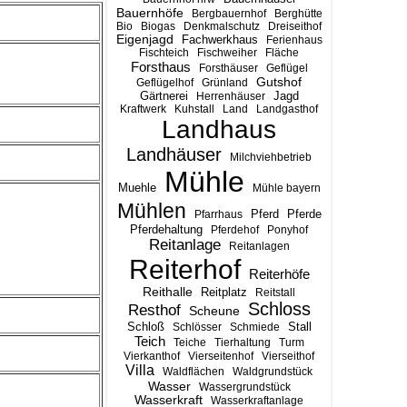
Bauernhöfe
Bergbauernhof
Berghütte
Bio
Biogas
Denkmalschutz
Dreiseithof
Eigenjagd
Fachwerkhaus
Ferienhaus
Fischteich
Fischweiher
Fläche
Forsthaus
Forsthäuser
Geflügel
Gutshof
Geflügelhof
Grünland
Gärtnerei
Jagd
Herrenhäuser
Kraftwerk
Kuhstall
Land
Landgasthof
Landhaus
Landhäuser
Milchviehbetrieb
Mühle
Muehle
Mühle bayern
Mühlen
Pferd
Pferde
Pfarrhaus
Pferdehaltung
Pferdehof
Ponyhof
Reitanlage
Reitanlagen
Reiterhof
Reiterhöfe
Reithalle
Reitplatz
Reitstall
Schloss
Resthof
Scheune
Stall
Schloß
Schlösser
Schmiede
Teich
Teiche
Tierhaltung
Turm
Vierkanthof
Vierseitenhof
Vierseithof
Villa
Waldflächen
Waldgrundstück
Wasser
Wassergrundstück
Wasserkraft
Wasserkraftanlage