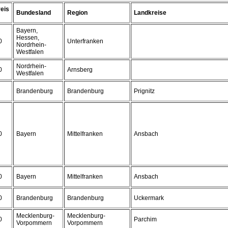
eis
Bundesland
Region
Landkreise
Bayern,
Hessen,
0
Unterfranken
Nordrhein-
Westfalen
Nordrhein-
0
Arnsberg
Westfalen
Brandenburg
Brandenburg
Prignitz
0
Bayern
Mittelfranken
Ansbach
0
Bayern
Mittelfranken
Ansbach
0
Brandenburg
Brandenburg
Uckermark
Mecklenburg-
Mecklenburg-
0
Parchim
Vorpommern
Vorpommern