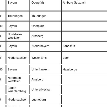
Bayern
Oberpfalz
Amberg-Sulzbach
0
Thueringen
Thueringen
00
Bayern
Oberpfalz
Nordrhein-
0
Arnsberg
Westfalen
0
Bayern
Niederbayern
Landshut
0
Niedersachsen
Weser-Ems
Leer
00
Bayern
Unterfranken
Hassberge
Nordrhein-
0
Arnsberg
Westfalen
Baden-
UntererNeckar
Wuerttemberg
0
Niedersachsen
Lueneburg