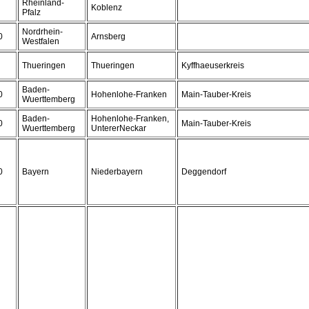
Rheinland-
Koblenz
Pfalz
Nordrhein-
0
Arnsberg
Westfalen
Thueringen
Thueringen
Kyffhaeuserkreis
Baden-
0
Hohenlohe-Franken
Main-Tauber-Kreis
Wuerttemberg
Baden-
Hohenlohe-Franken,
0
Main-Tauber-Kreis
Wuerttemberg
UntererNeckar
0
Bayern
Niederbayern
Deggendorf