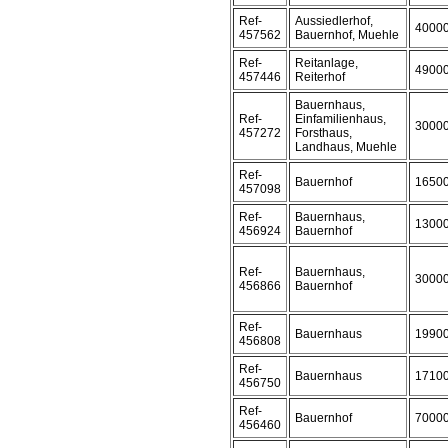
Ref-
Aussiedlerhof,
4000
457562
Bauernhof, Muehle
Ref-
Reitanlage,
4900
457446
Reiterhof
Bauernhaus,
Ref-
Einfamilienhaus,
3000
457272
Forsthaus,
Landhaus, Muehle
Ref-
Bauernhof
1650
457098
Ref-
Bauernhaus,
1300
456924
Bauernhof
Ref-
Bauernhaus,
3000
456866
Bauernhof
Ref-
Bauernhaus
1990
456808
Ref-
Bauernhaus
1710
456750
Ref-
Bauernhof
7000
456460