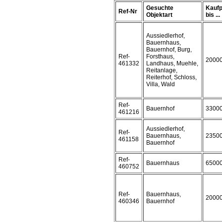
Gesuchte
Kaufp
Ref-Nr
Objektart
bis ...
Aussiedlerhof,
Bauernhaus,
Bauernhof, Burg,
Ref-
Forsthaus,
2000
461332
Landhaus, Muehle,
Reitanlage,
Reiterhof, Schloss,
Villa, Wald
Ref-
Bauernhof
3300
461216
Aussiedlerhof,
Ref-
Bauernhaus,
2350
461158
Bauernhof
Ref-
Bauernhaus
6500
460752
Ref-
Bauernhaus,
2000
460346
Bauernhof