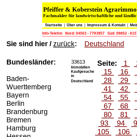
Pfeiffer & Koberstein Agrarimm
Fachmakler für landwirtschaftliche und ländli
Startseite
|
Über uns
|
Impressum & Kontakt
|
Mei
Info-Telefon
Nord: 04503 - 7793957
Süd: 09852 - 61
Sie sind hier /
zurück
:
Deutschland
Bundesländer:
33613
Seite:
1
Immobilien
15
16
Kaufgesuche
in
Baden-
28
29
Deutschland
Wuerttemberg
41
42
Bayern
54
55
Berlin
67
68
Brandenburg
80
81
Bremen
93
94
Hamburg
105
106
Hessen