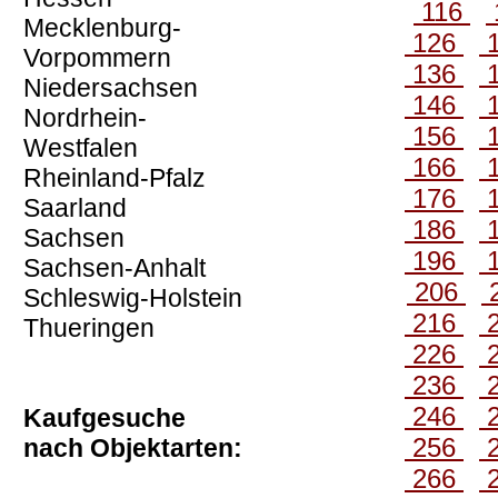
116
Mecklenburg-
126
Vorpommern
136
Niedersachsen
146
Nordrhein-
156
Westfalen
166
Rheinland-Pfalz
176
Saarland
186
Sachsen
196
Sachsen-Anhalt
206
Schleswig-Holstein
216
Thueringen
226
236
246
Kaufgesuche
256
nach Objektarten:
266