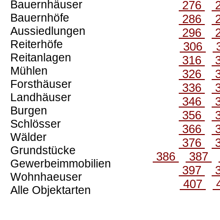
Bauernhäuser
276
Bauernhöfe
286
Aussiedlungen
296
Reiterhöfe
306
Reitanlagen
316
Mühlen
326
Forsthäuser
336
Landhäuser
346
Burgen
356
Schlösser
366
Wälder
376
Grundstücke
386
387
Gewerbeimmobilien
397
Wohnhaeuser
407
Alle Objektarten