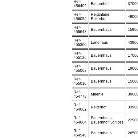
Ref-
Bauernhof
3700
456402
Ref-
Reitanlage,
4900
456054
Reiterhof
Ref-
Bauernhaus
1590
455648
Ref-
Landhaus
4390
455300
Ref-
Bauernhaus
1700
455126
Ref-
Bauernhaus
1900
455068
Ref-
Bauernhaus
1500
455010
Ref-
Muehle
3000
454778
Ref-
Reiterhof
3390
454662
Ref-
Bauernhaus,
2290
454604
Bauernhof, Schloss
Ref-
Bauernhaus
2650
454546