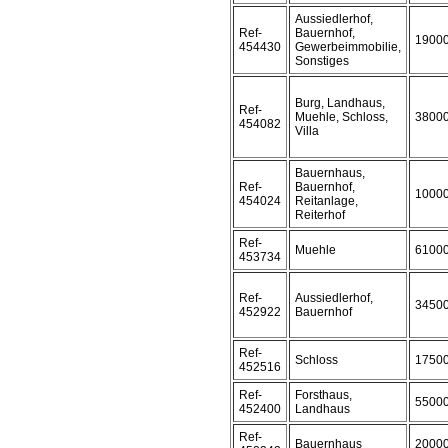
Aussiedlerhof,
Ref-
Bauernhof,
1900
454430
Gewerbeimmobilie,
Sonstiges
Burg, Landhaus,
Ref-
Muehle, Schloss,
3800
454082
Villa
Bauernhaus,
Ref-
Bauernhof,
1000
454024
Reitanlage,
Reiterhof
Ref-
Muehle
6100
453734
Ref-
Aussiedlerhof,
3450
452922
Bauernhof
Ref-
Schloss
1750
452516
Ref-
Forsthaus,
5500
452400
Landhaus
Ref-
Bauernhaus
2000