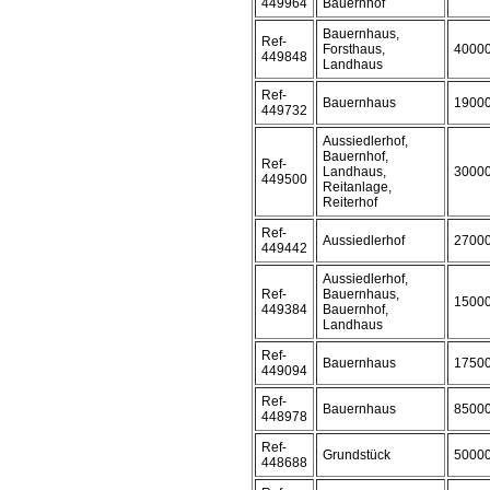
449964
Bauernhof
Bauernhaus,
Ref-
Forsthaus,
4000
449848
Landhaus
Ref-
Bauernhaus
1900
449732
Aussiedlerhof,
Bauernhof,
Ref-
Landhaus,
3000
449500
Reitanlage,
Reiterhof
Ref-
Aussiedlerhof
2700
449442
Aussiedlerhof,
Ref-
Bauernhaus,
1500
449384
Bauernhof,
Landhaus
Ref-
Bauernhaus
1750
449094
Ref-
Bauernhaus
8500
448978
Ref-
Grundstück
5000
448688