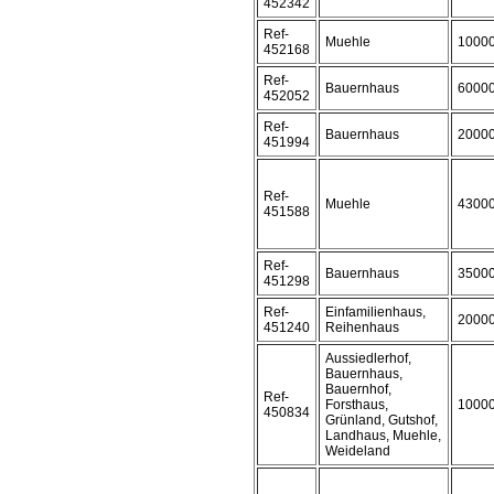
452342
Ref-
Muehle
1000
452168
Ref-
Bauernhaus
6000
452052
Ref-
Bauernhaus
2000
451994
Ref-
Muehle
4300
451588
Ref-
Bauernhaus
3500
451298
Ref-
Einfamilienhaus,
2000
451240
Reihenhaus
Aussiedlerhof,
Bauernhaus,
Bauernhof,
Ref-
Forsthaus,
1000
450834
Grünland, Gutshof,
Landhaus, Muehle,
Weideland