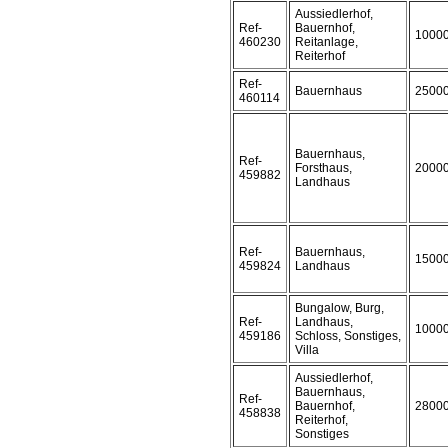
Aussiedlerhof,
Ref-
Bauernhof,
1000
460230
Reitanlage,
Reiterhof
Ref-
Bauernhaus
2500
460114
Bauernhaus,
Ref-
Forsthaus,
2000
459882
Landhaus
Ref-
Bauernhaus,
1500
459824
Landhaus
Bungalow, Burg,
Ref-
Landhaus,
1000
459186
Schloss, Sonstiges,
Villa
Aussiedlerhof,
Bauernhaus,
Ref-
Bauernhof,
2800
458838
Reiterhof,
Sonstiges