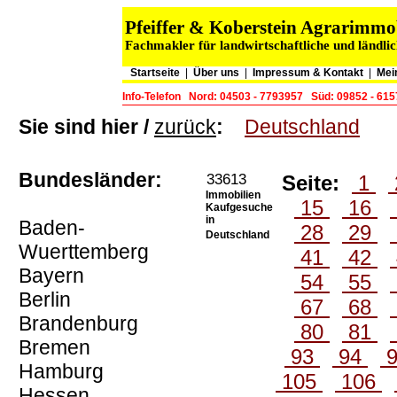
Pfeiffer & Koberstein Agrarimm
Fachmakler für landwirtschaftliche und ländli
Startseite
|
Über uns
|
Impressum & Kontakt
|
Mei
Info-Telefon
Nord: 04503 - 7793957
Süd: 09852 - 61
Sie sind hier /
zurück
:
Deutschland
Bundesländer:
33613
Seite:
1
Immobilien
15
16
Kaufgesuche
in
Baden-
28
29
Deutschland
Wuerttemberg
41
42
Bayern
54
55
Berlin
67
68
Brandenburg
80
81
Bremen
93
94
Hamburg
105
106
Hessen