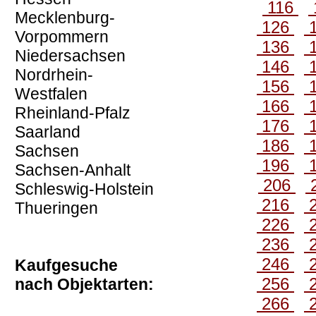
116
Mecklenburg-
126
Vorpommern
136
Niedersachsen
146
Nordrhein-
156
Westfalen
166
Rheinland-Pfalz
176
Saarland
186
Sachsen
196
Sachsen-Anhalt
206
Schleswig-Holstein
216
Thueringen
226
236
246
Kaufgesuche
256
nach Objektarten:
266