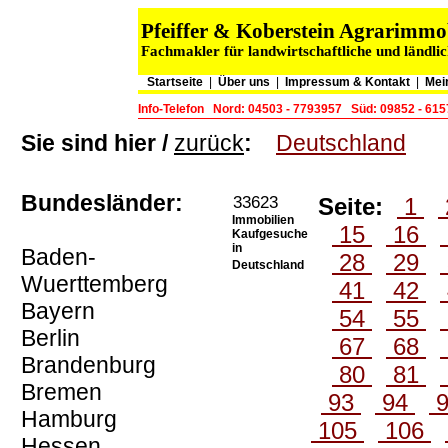
Pfeiffer & Koberstein Agrarimm
Fachmakler für landwirtschaftliche und ländli
Startseite
|
Über uns
|
Impressum & Kontakt
|
Mei
Info-Telefon
Nord: 04503 - 7793957
Süd: 09852 - 61
Sie sind hier /
zurück
:
Deutschland
Bundesländer:
33623
Seite:
1
Immobilien
15
16
Kaufgesuche
in
Baden-
28
29
Deutschland
Wuerttemberg
41
42
Bayern
54
55
Berlin
67
68
Brandenburg
80
81
Bremen
93
94
Hamburg
105
106
Hessen