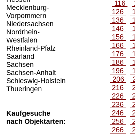
116
Mecklenburg-
126
Vorpommern
136
Niedersachsen
146
Nordrhein-
156
Westfalen
166
Rheinland-Pfalz
176
Saarland
186
Sachsen
196
Sachsen-Anhalt
206
Schleswig-Holstein
216
Thueringen
226
236
246
Kaufgesuche
256
nach Objektarten:
266