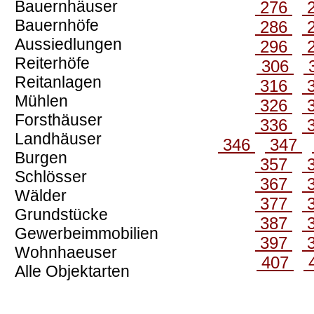
Bauernhäuser
276
Bauernhöfe
286
Aussiedlungen
296
Reiterhöfe
306
Reitanlagen
316
Mühlen
326
Forsthäuser
336
Landhäuser
346
347
Burgen
357
Schlösser
367
Wälder
377
Grundstücke
387
Gewerbeimmobilien
397
Wohnhaeuser
407
Alle Objektarten