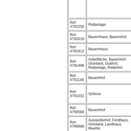
Ref-
Reitanlage
4792250
Ref-
Bauernhaus, Bauernhof
4792018
Ref-
Bauernhaus
4791612
Ackerfläche, Bauernhof,
Ref-
Grünland, Gutshof,
4791496
Reitanlage, Reiterhof
Ref-
Bauernhof
4791148
Ref-
Schloss
4791032
Ref-
Bauernhof
4790568
Aussiedlerhof, Forsthaus,
Ref-
Grünland, Landhaus,
4789988
Muehle