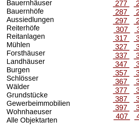
Bauernhäuser
277
Bauernhöfe
287
Aussiedlungen
297
Reiterhöfe
307
Reitanlagen
317
Mühlen
327
Forsthäuser
337
Landhäuser
347
Burgen
357
Schlösser
367
Wälder
377
Grundstücke
387
Gewerbeimmobilien
397
Wohnhaeuser
407
Alle Objektarten