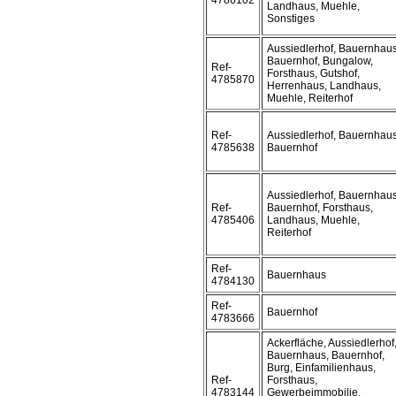
4786102
Landhaus, Muehle,
Sonstiges
Aussiedlerhof, Bauernhaus
Bauernhof, Bungalow,
Ref-
Forsthaus, Gutshof,
4785870
Herrenhaus, Landhaus,
Muehle, Reiterhof
Ref-
Aussiedlerhof, Bauernhaus
4785638
Bauernhof
Aussiedlerhof, Bauernhaus
Ref-
Bauernhof, Forsthaus,
4785406
Landhaus, Muehle,
Reiterhof
Ref-
Bauernhaus
4784130
Ref-
Bauernhof
4783666
Ackerfläche, Aussiedlerhof
Bauernhaus, Bauernhof,
Burg, Einfamilienhaus,
Ref-
Forsthaus,
4783144
Gewerbeimmobilie,