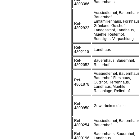
Bauernhaus
4803386
Aussiedlerhof, Bauernhaus
Bauernhof,
Einfamilienhaus, Forsthaus
Ref-
Grünland, Gutshof,
4802922
Landgasthof, Landhaus,
Muehle, Reiterhof,
Sonstiges, Verpachtung
Ref-
Landhaus
4802110
Ref-
Bauernhaus, Bauernhof,
4802052
Reiterhof
Aussiedlerhof, Bauernhaus
Bauernhof, Forsthaus,
Ref-
Gutshof, Herrenhaus,
4801878
Landhaus, Muehle,
Reitanlage, Reiterhof
Ref-
Gewerbeimmobilie
4800950
Ref-
Aussiedlerhof, Bauernhaus
4800254
Bauernhof
Ref-
Bauernhaus, Bauernhof,
4800196
Landhaus