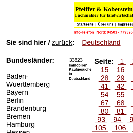
Pfeiffer & Koberste
Fachmakler für landwirtschaf
Startseite
|
Über uns
|
Impress
Info-Telefon
Nord: 04503 - 779395
Sie sind hier /
zurück
:
Deutschland
Bundesländer:
33623
Seite:
1
Immobilien
15
16
Kaufgesuche
in
Baden-
28
29
Deutschland
Wuerttemberg
41
42
Bayern
54
55
Berlin
67
68
Brandenburg
80
81
Bremen
93
94
Hamburg
105
106
Hessen