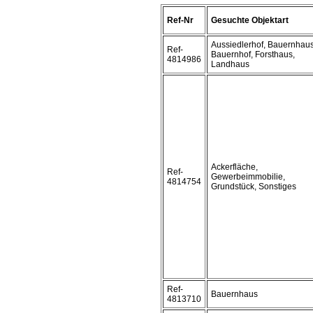
Ref-Nr
Gesuchte Objektart
Aussiedlerhof, Bauernhaus
Ref-
Bauernhof, Forsthaus,
4814986
Landhaus
Ackerfläche,
Ref-
Gewerbeimmobilie,
4814754
Grundstück, Sonstiges
Ref-
Bauernhaus
4813710