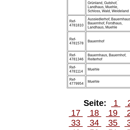
Grünland, Gutshof,
Landhaus, Muehle,
Schloss, Wald, Weideland
Aussiedlerhof, Bauernhaus
Ref-
Bauernhof, Forsthaus,
4781810
Landhaus, Muehle
Ref-
Bauernhof
4781578
Ref-
Bauernhaus, Bauernhof,
4781346
Reiterhof
Ref-
Muehle
4781114
Ref-
Muehle
4779954
Seite:
1
17
18
19
33
34
35