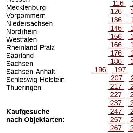
116
Mecklenburg-
126
Vorpommern
136
Niedersachsen
146
Nordrhein-
156
Westfalen
166
Rheinland-Pfalz
176
Saarland
186
Sachsen
196
197
Sachsen-Anhalt
207
Schleswig-Holstein
217
Thueringen
227
237
247
Kaufgesuche
257
nach Objektarten:
267