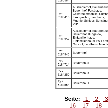
6185584
Aussiedlerhof, Bauernhaus
Bauernhof, Forsthaus,
Ref-
Gewerbeimmobilie, Gutsho
6185410
Landgasthof, Landhaus,
Muehle, Schloss, Sonstige
Villa
Aussiedlerhof, Bauernhaus
Bauernhof, Bungalow,
Ref-
Einfamilienhaus,
6185352
EinfamilienhausELW, Forst
Gutshof, Landhaus, Muehl
Ref-
Bauernhof
6184946
Ref-
Bauernhaus
6184714
Ref-
Bauernhaus
6184250
Ref-
Bauernhaus
6183554
Seite:
1
2
16
17
18