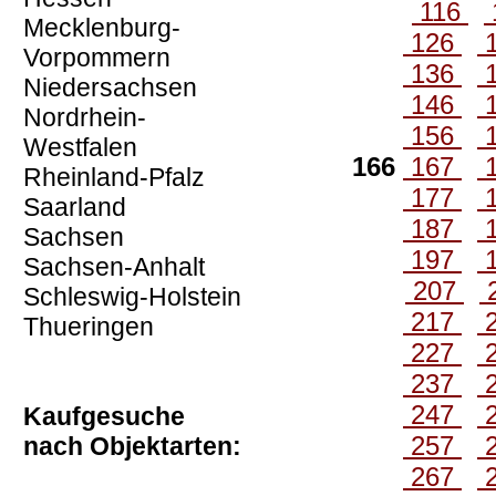
116
Mecklenburg-
126
Vorpommern
136
Niedersachsen
146
Nordrhein-
156
Westfalen
166
167
Rheinland-Pfalz
177
Saarland
187
Sachsen
197
Sachsen-Anhalt
207
Schleswig-Holstein
217
Thueringen
227
237
247
Kaufgesuche
257
nach Objektarten:
267