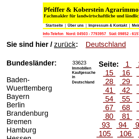
Pfeiffer & Koberstein Agrarimm
Fachmakler für landwirtschaftliche und ländli
Startseite
|
Über uns
|
Impressum & Kontakt
|
Mei
Info-Telefon
Nord: 04503 - 7793957
Süd: 09852 - 61
Sie sind hier /
zurück
:
Deutschland
Bundesländer:
33623
Seite:
1
Immobilien
15
16
Kaufgesuche
in
Baden-
28
29
Deutschland
Wuerttemberg
41
42
Bayern
54
55
Berlin
67
68
Brandenburg
80
81
Bremen
93
94
Hamburg
105
106
Hessen