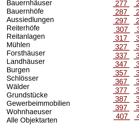
Bauernhäuser
277
Bauernhöfe
287
Aussiedlungen
297
Reiterhöfe
307
Reitanlagen
317
Mühlen
327
Forsthäuser
337
Landhäuser
347
Burgen
357
Schlösser
367
Wälder
377
Grundstücke
387
Gewerbeimmobilien
397
Wohnhaeuser
407
Alle Objektarten