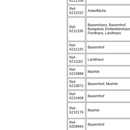
6212206
Ref-
Ackerfläche
6211510
Bauernhaus, Bauernhof,
Ref-
Bungalow, Einfamilienhaus
6211336
Forsthaus, Landhaus
Ref-
Bauernhof
6211220
Ref-
Landhaus
6211162
Ref-
Muehle
6210988
Ref-
Bauernhof, Muehle
6210872
Ref-
Bauernhof
6210408
Ref-
Muehle
6210176
Ref-
Bauernhof
6209944