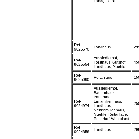
Landgasthof
Ref-
Landhaus
29
9025670
Aussiedlerhof,
Ref-
Forsthaus, Gutshof,
45
9025554
Landhaus, Muehle
Ref-
Reitanlage
15
9025090
Aussiedlerhof,
Bauernhaus,
Bauernhof,
Ref-
Einfamilienhaus,
25
9024974
Landhaus,
Mehrfamilienhaus,
Muehle, Reitanlage,
Reiterhof, Weideland
Ref-
Landhaus
29
9024858