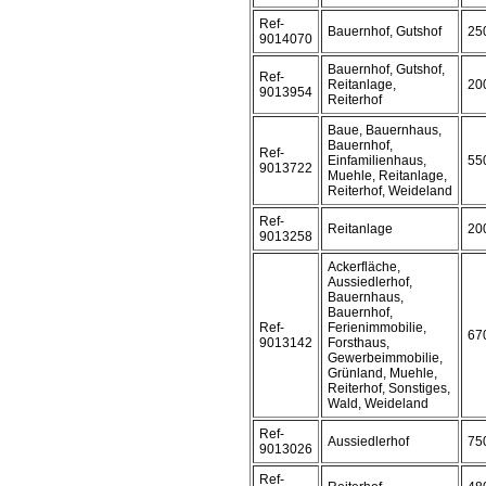
Ref-
Bauernhof, Gutshof
25
9014070
Bauernhof, Gutshof,
Ref-
Reitanlage,
20
9013954
Reiterhof
Baue, Bauernhaus,
Bauernhof,
Ref-
Einfamilienhaus,
55
9013722
Muehle, Reitanlage,
Reiterhof, Weideland
Ref-
Reitanlage
20
9013258
Ackerfläche,
Aussiedlerhof,
Bauernhaus,
Bauernhof,
Ref-
Ferienimmobilie,
67
9013142
Forsthaus,
Gewerbeimmobilie,
Grünland, Muehle,
Reiterhof, Sonstiges,
Wald, Weideland
Ref-
Aussiedlerhof
75
9013026
Ref-