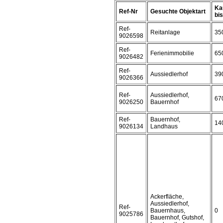
Ka
Ref-Nr
Gesuchte Objektart
bis 
Ref-
Reitanlage
35
9026598
Ref-
Ferienimmobilie
65
9026482
Ref-
Aussiedlerhof
39
9026366
Ref-
Aussiedlerhof,
67
9026250
Bauernhof
Ref-
Bauernhof,
14
9026134
Landhaus
Ackerfläche,
Aussiedlerhof,
Ref-
Bauernhaus,
0
9025786
Bauernhof, Gutshof,