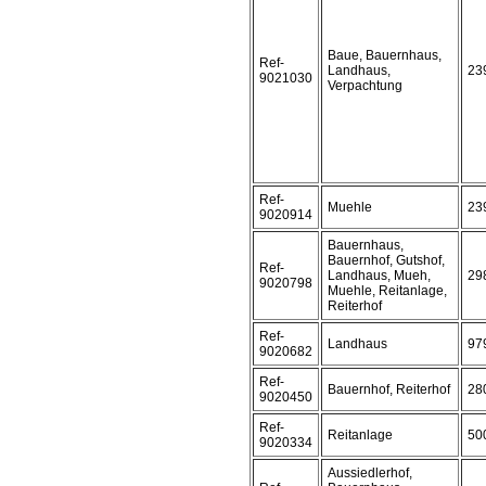
Baue, Bauernhaus,
Ref-
Landhaus,
23
9021030
Verpachtung
Ref-
Muehle
23
9020914
Bauernhaus,
Bauernhof, Gutshof,
Ref-
Landhaus, Mueh,
29
9020798
Muehle, Reitanlage,
Reiterhof
Ref-
Landhaus
97
9020682
Ref-
Bauernhof, Reiterhof
28
9020450
Ref-
Reitanlage
50
9020334
Aussiedlerhof,