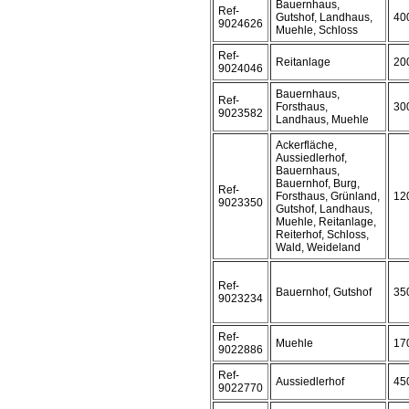
Bauernhaus,
Ref-
Gutshof, Landhaus,
40
9024626
Muehle, Schloss
Ref-
Reitanlage
20
9024046
Bauernhaus,
Ref-
Forsthaus,
30
9023582
Landhaus, Muehle
Ackerfläche,
Aussiedlerhof,
Bauernhaus,
Bauernhof, Burg,
Ref-
Forsthaus, Grünland,
12
9023350
Gutshof, Landhaus,
Muehle, Reitanlage,
Reiterhof, Schloss,
Wald, Weideland
Ref-
Bauernhof, Gutshof
35
9023234
Ref-
Muehle
17
9022886
Ref-
Aussiedlerhof
45
9022770