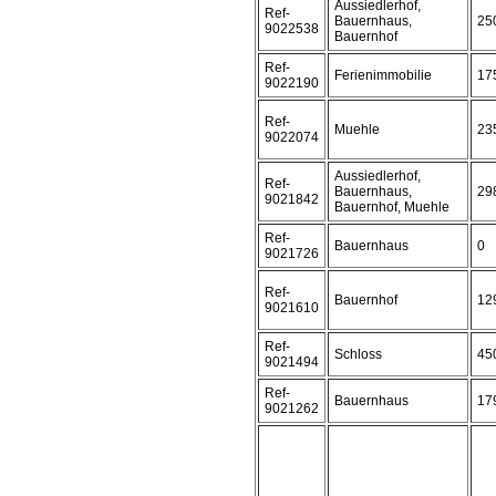
Aussiedlerhof,
Ref-
Bauernhaus,
25
9022538
Bauernhof
Ref-
Ferienimmobilie
17
9022190
Ref-
Muehle
23
9022074
Aussiedlerhof,
Ref-
Bauernhaus,
29
9021842
Bauernhof, Muehle
Ref-
Bauernhaus
0
9021726
Ref-
Bauernhof
12
9021610
Ref-
Schloss
45
9021494
Ref-
Bauernhaus
17
9021262