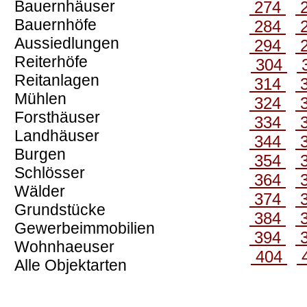
Bauernhäuser
274
Bauernhöfe
284
Aussiedlungen
294
Reiterhöfe
304
Reitanlagen
314
Mühlen
324
Forsthäuser
334
Landhäuser
344
Burgen
354
Schlösser
364
Wälder
374
Grundstücke
384
Gewerbeimmobilien
394
Wohnhaeuser
404
Alle Objektarten