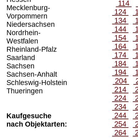
114
Mecklenburg-
124
Vorpommern
134
Niedersachsen
144
Nordrhein-
154
Westfalen
164
Rheinland-Pfalz
174
Saarland
184
Sachsen
194
Sachsen-Anhalt
204
Schleswig-Holstein
214
Thueringen
224
234
244
Kaufgesuche
254
nach Objektarten:
264