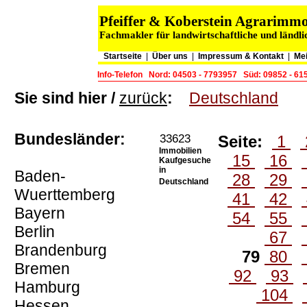
Pfeiffer & Koberstein Agrarim
Fachmakler für landwirtschaftliche und ländl
Startseite
|
Über uns
|
Impressum & Kontakt
|
Me
Info-Telefon
Nord: 04503 - 7793957
Süd: 09852 - 61
Sie sind hier /
zurück
:
Deutschland
Bundesländer:
33623
Seite:
1
Immobilien
15
16
Kaufgesuche
in
Baden-
28
29
Deutschland
Wuerttemberg
41
42
Bayern
54
55
Berlin
67
Brandenburg
79
80
Bremen
92
93
Hamburg
104
Hessen