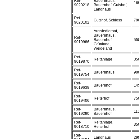
Ref-
Bauernhaus,
16
9020218
Bauernhof, Gutshof,
Landhaus
Ref-
Gutshof, Schloss
79
9020102
Aussiedlerhof,
Bauernhaus,
Ref-
Bauernhof,
55
9019986
Grünland,
Weideland
Ref-
Reitanlage
35
9019870
Ref-
Bauernhaus
90
9019754
Ref-
Bauernhof
14
9019638
Ref-
Reiterhof
75
9019406
Ref-
Bauernhaus,
11
9019290
Bauernhof
Ref-
Reitanlage,
35
9018710
Reiterhof
Ref-
Landhaus
29