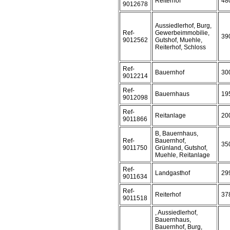
Reiterhof
48
9012678
Aussiedlerhof, Burg,
Ref-
Gewerbeimmobilie,
39
9012562
Gutshof, Muehle,
Reiterhof, Schloss
Ref-
Bauernhof
30
9012214
Ref-
Bauernhaus
19
9012098
Ref-
Reitanlage
20
9011866
B, Bauernhaus,
Ref-
Bauernhof,
35
9011750
Grünland, Gutshof,
Muehle, Reitanlage
Ref-
Landgasthof
29
9011634
Ref-
Reiterhof
37
9011518
, Aussiedlerhof,
Bauernhaus,
Bauernhof, Burg,