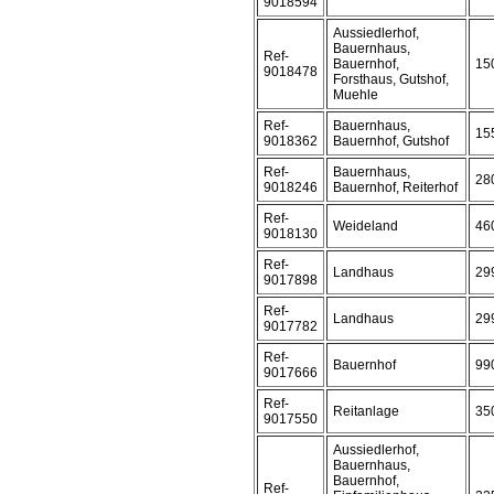
9018594
Aussiedlerhof,
Bauernhaus,
Ref-
Bauernhof,
15
9018478
Forsthaus, Gutshof,
Muehle
Ref-
Bauernhaus,
15
9018362
Bauernhof, Gutshof
Ref-
Bauernhaus,
28
9018246
Bauernhof, Reiterhof
Ref-
Weideland
46
9018130
Ref-
Landhaus
29
9017898
Ref-
Landhaus
29
9017782
Ref-
Bauernhof
99
9017666
Ref-
Reitanlage
35
9017550
Aussiedlerhof,
Bauernhaus,
Bauernhof,
Ref-