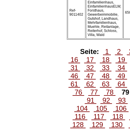
Einfamilienhaus,
EinfamilienhausELW,
Ref-
Forsthaus,
65
9011402
Gewerbeimmobilie,
Gutshof, Landhaus,
Mehrfamilienhaus,
Muehle, Reitanlage,
Reiterhof, Schloss,
Villa, Wald
Seite:
1
2
16
17
18
19
31
32
33
34
46
47
48
49
61
62
63
64
76
77
78
7
91
92
93
104
105
106
116
117
118
128
129
130