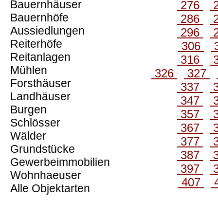
Bauernhäuser
276
Bauernhöfe
286
Aussiedlungen
296
Reiterhöfe
306
Reitanlagen
316
Mühlen
326
327
Forsthäuser
337
Landhäuser
347
Burgen
357
Schlösser
367
Wälder
377
Grundstücke
387
Gewerbeimmobilien
397
Wohnhaeuser
407
Alle Objektarten