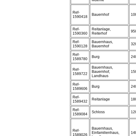
Muehle
Ref-
Bauernhof
10
1590418
Ref-
Reitanlage,
95
1590360
Reiterhof
Ref-
Bauernhaus,
32
1590128
Bauernhof
Ref-
Burg
24
1589780
Bauernhaus,
Ref-
Bauernhof,
15
1589722
Landhaus
Ref-
Burg
24
1589606
Ref-
Reitanlage
18
1589432
Ref-
Schloss
12
1589084
Bauernhaus,
Ref-
Einfamilienhaus,
14
1589026