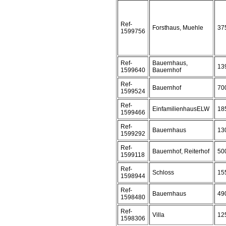
Ref-
Forsthaus, Muehle
37
1599756
Ref-
Bauernhaus,
13
1599640
Bauernhof
Ref-
Bauernhof
70
1599524
Ref-
EinfamilienhausELW
18
1599466
Ref-
Bauernhaus
13
1599292
Ref-
Bauernhof, Reiterhof
50
1599118
Ref-
Schloss
15
1598944
Ref-
Bauernhaus
49
1598480
Ref-
Villa
12
1598306