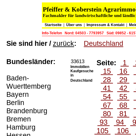
Pfeiffer & Koberstein Agrarimm
Fachmakler für landwirtschaftliche und ländli
Startseite
|
Über uns
|
Impressum & Kontakt
|
Mei
Info-Telefon
Nord: 04503 - 7793957
Süd: 09852 - 61
Sie sind hier /
zurück
:
Deutschland
Bundesländer:
33613
Seite:
1
Immobilien
15
16
Kaufgesuche
in
Baden-
28
29
Deutschland
Wuerttemberg
41
42
Bayern
54
55
Berlin
67
68
Brandenburg
80
81
Bremen
93
94
Hamburg
105
106
Hessen