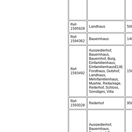
Ref-
Landhaus
50
1595928
Ref-
Bauernhaus
14
1594362
Aussiedlerhof,
Bauernhaus,
Bauernhof, Burg,
Einfamilienhaus,
EinfamilienhausELW,
Ref-
Forsthaus, Gutshof,
15
1593492
Landhaus,
Mehrfamilienhaus,
Muehle, Reitanlage,
Reiterhof, Schloss,
Sonstiges, Villa
Ref-
Reiterhof
95
1593028
Aussiedlerhof,
Bauernhaus,