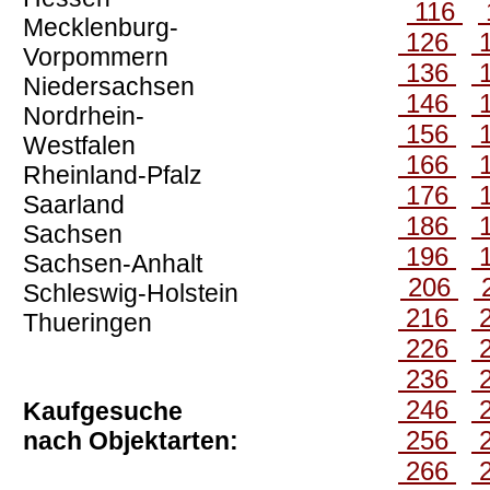
116
Mecklenburg-
126
Vorpommern
136
Niedersachsen
146
Nordrhein-
156
Westfalen
166
Rheinland-Pfalz
176
Saarland
186
Sachsen
196
Sachsen-Anhalt
206
Schleswig-Holstein
216
Thueringen
226
236
246
Kaufgesuche
256
nach Objektarten:
266