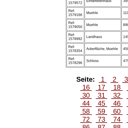
Einfamilienhaus
39
1579572
Ref-
Muehle
11
1579166
Ref-
Muehle
89
1579050
Ref-
Landhaus
14
1578992
Ref-
Ackerfläche, Muehle
45
1578354
Ref-
Schloss
47
1578296
Seite:
1
2
16
17
18
30
31
32
44
45
46
58
59
60
72
73
74
86
87
88