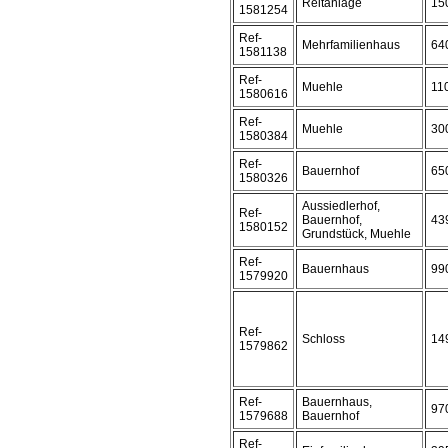
Reitanlage
15
1581254
Ref-
Mehrfamilienhaus
64
1581138
Ref-
Muehle
11
1580616
Ref-
Muehle
30
1580384
Ref-
Bauernhof
65
1580326
Aussiedlerhof,
Ref-
Bauernhof,
43
1580152
Grundstück, Muehle
Ref-
Bauernhaus
99
1579920
Ref-
Schloss
14
1579862
Ref-
Bauernhaus,
97
1579688
Bauernhof
Ref-