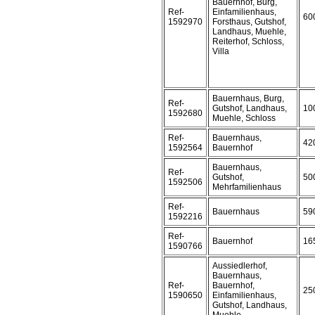
Bauernhof, Burg,
Ref-
Einfamilienhaus,
60
1592970
Forsthaus, Gutshof,
Landhaus, Muehle,
Reiterhof, Schloss,
Villa
Bauernhaus, Burg,
Ref-
Gutshof, Landhaus,
10
1592680
Muehle, Schloss
Ref-
Bauernhaus,
42
1592564
Bauernhof
Bauernhaus,
Ref-
Gutshof,
50
1592506
Mehrfamilienhaus
Ref-
Bauernhaus
59
1592216
Ref-
Bauernhof
16
1590766
Aussiedlerhof,
Bauernhaus,
Ref-
Bauernhof,
25
1590650
Einfamilienhaus,
Gutshof, Landhaus,