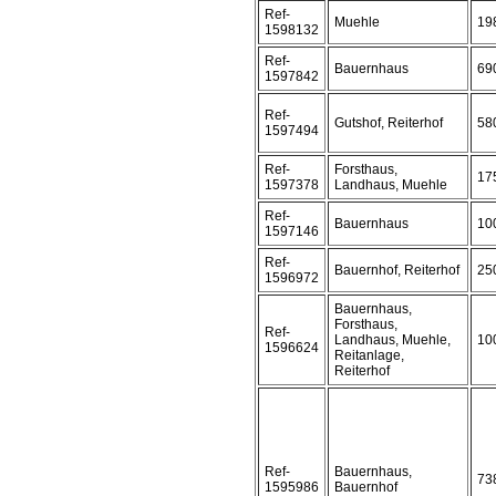
Ref-
Muehle
19
1598132
Ref-
Bauernhaus
69
1597842
Ref-
Gutshof, Reiterhof
58
1597494
Ref-
Forsthaus,
17
1597378
Landhaus, Muehle
Ref-
Bauernhaus
10
1597146
Ref-
Bauernhof, Reiterhof
25
1596972
Bauernhaus,
Forsthaus,
Ref-
Landhaus, Muehle,
10
1596624
Reitanlage,
Reiterhof
Ref-
Bauernhaus,
73
1595986
Bauernhof